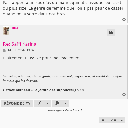
s
Par rapport à un sac d'os du mannequinat classique, oui c'est
s
du plus-size. Le genre de femme que l'on a pas peur de casser
a
g
quand on la serre dans nos bras.
e
Hira
t
Re: Saffi Karina
M
14 juil. 2026, 19:02
e
s
Clairement PlusSize pour moi également.
s
a
g
e
Ses seins, si jeunes, si arrogants, se dressaient, orgueilleux, et semblaient défier
la main qui les désirait.
Octave Mirbeau – Le Jardin des supplices (1899)
RÉPONDRE
t
5 messages • Page
1
sur
1
ALLER À