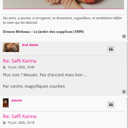
Ses seins, si jeunes, si arrogants, se dressaient, orgueilleux, et semblaient défier
la main qui les désirait.
Octave Mirbeau – Le Jardin des supplices (1899)
leaf_blade
t
Re: Saffi Karina
M
10 juil. 2026, 19:48
e
s
Plus size ? Mouais. Pas d'accord mais bon ...
s
a
g
Par contre, magnifiques courbes
e
psionic
t
Re: Saffi Karina
M
10 juil. 2026, 23:18
e