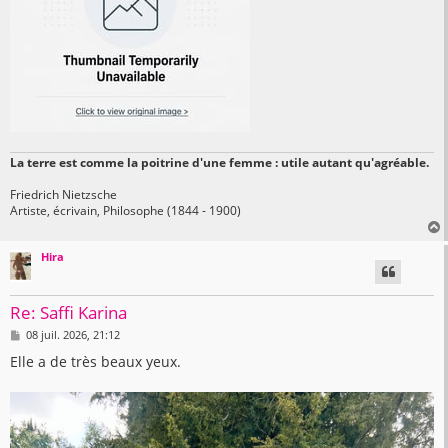
La terre est comme la poitrine d'une femme : utile autant qu'agréable.
Friedrich Nietzsche
Artiste, écrivain, Philosophe (1844 - 1900)
Hira
t
Re: Saffi Karina
M
08 juil. 2026, 21:12
e
s
Elle a de très beaux yeux.
s
a
g
e