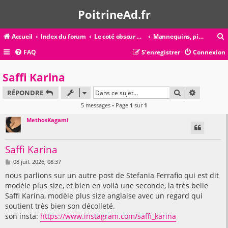
PoitrineAd.fr
Accueil
Index du forum
Le coté obscur de la force
Mannequins, pin-up, modèles de charme
FAQ
S’enregistrer
Connexion
c
Saffi Karina
RECHERCHER
RECHERC
RÉPONDRE
r
5 messages • Page
1
sur
1
c
MethosKagami
Saffi Karina
r
M
08 juil. 2026, 08:37
e
s
nous parlions sur un autre post de Stefania Ferrafio qui est dit
s
modèle plus size, et bien en voilà une seconde, la très belle
a
g
Saffi Karina, modèle plus size anglaise avec un regard qui
e
soutient très bien son décolleté.
son insta:
https://www.instagram.com/saffi_karina