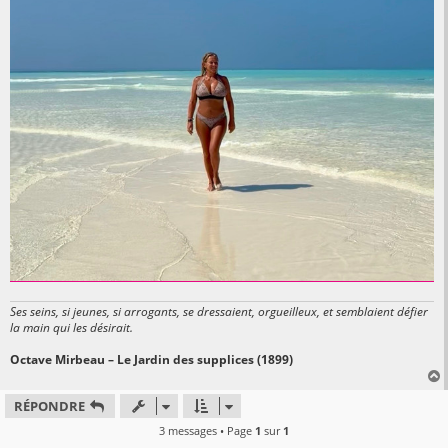
Ses seins, si jeunes, si arrogants, se dressaient, orgueilleux, et semblaient défier
la main qui les désirait.
Octave Mirbeau – Le Jardin des supplices (1899)
RÉPONDRE
t
3 messages • Page
1
sur
1