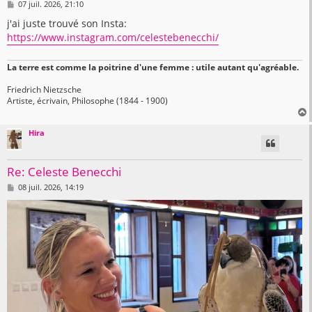
M
07 juil. 2026, 21:10
e
s
j'ai juste trouvé son Insta:
s
https://www.instagram.com/celestebenecchi/
a
g
e
La terre est comme la poitrine d'une femme : utile autant qu'agréable.
Friedrich Nietzsche
Artiste, écrivain, Philosophe (1844 - 1900)
Hira
t
Re: Celeste Benecchi
M
08 juil. 2026, 14:19
e
s
s
a
g
e