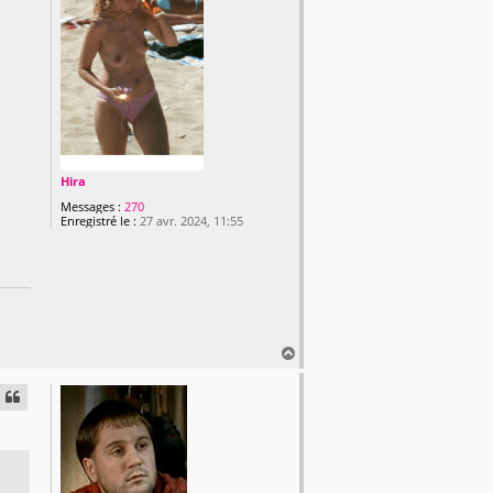
Hira
Messages :
270
Enregistré le :
27 avr. 2024, 11:55
H
a
u
t