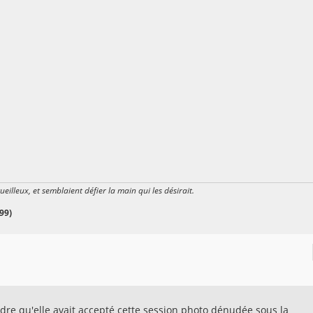
gueilleux, et semblaient défier la main qui les désirait.
99)
endre qu'elle avait accepté cette session photo dénudée sous la