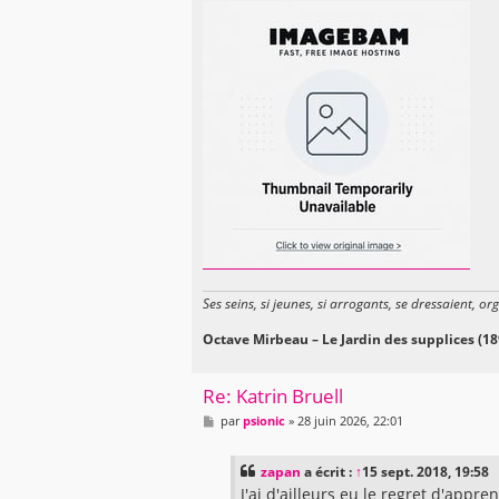
s
s
a
g
e
Ses seins, si jeunes, si arrogants, se dressaient, or
Octave Mirbeau – Le Jardin des supplices (18
Re: Katrin Bruell
M
par
psionic
»
28 juin 2026, 22:01
e
s
s
zapan
a écrit :
↑
15 sept. 2018, 19:58
a
g
J'ai d'ailleurs eu le regret d'appr