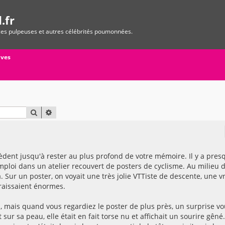
.fr
ices pulpeuses et autres célébrités poumonnées.
ives
RECHERCHER
RECHERCHE AVANCÉE
bsèdent jusqu'à rester au plus profond de votre mémoire. Il y a pres
mploi dans un atelier recouvert de posters de cyclisme. Au milieu 
à. Sur un poster, on voyait une très jolie VTTiste de descente, une v
raissaient énormes.
n, mais quand vous regardiez le poster de plus près, un surprise v
 sur sa peau, elle était en fait torse nu et affichait un sourire gêné.