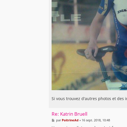
Si vous trouvez d'autres photos et des in
Re: Katrin Bruell
M
par
PoitrineAd
»
16 sept. 2018, 10:48
e