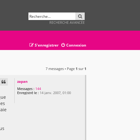
RECHERCHER
RECHERCHE AVANCÉE
S’enregistrer
Connexion
7 messages • Page
1
sur
1
zapan
Messages :
144
Enregistré le :
14 janv. 2007, 01:00
que
des
raie
ous