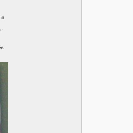
ait
le
ée.