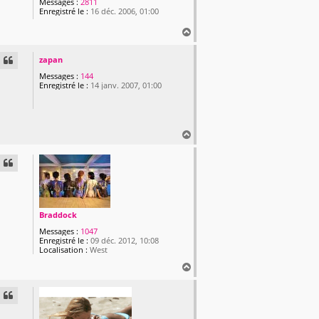
Messages :
2811
Enregistré le :
16 déc. 2006, 01:00
H
a
u
zapan
t
Messages :
144
Enregistré le :
14 janv. 2007, 01:00
H
a
u
t
Braddock
Messages :
1047
Enregistré le :
09 déc. 2012, 10:08
Localisation :
West
H
a
u
t