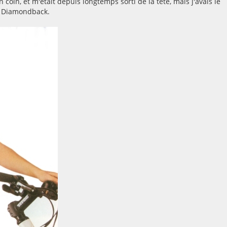
 coin, et m'était depuis longtemps sorti de la tête, mais j'avais le
, Diamondback.