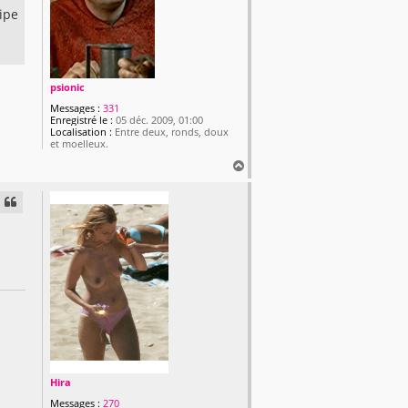
ipe
psionic
Messages :
331
Enregistré le :
05 déc. 2009, 01:00
Localisation :
Entre deux, ronds, doux
et moelleux.
H
a
u
t
Hira
Messages :
270