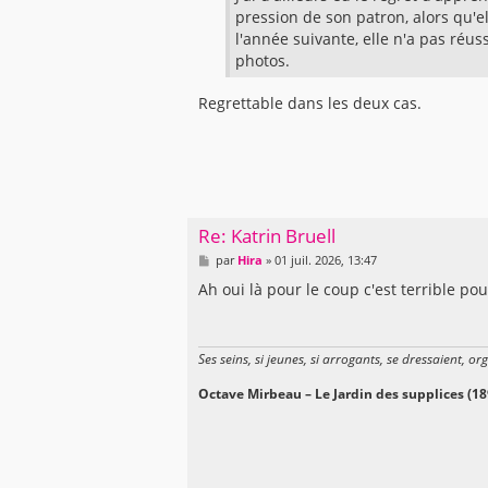
e
pression de son patron, alors qu'e
l'année suivante, elle n'a pas réus
photos.
Regrettable dans les deux cas.
Re: Katrin Bruell
M
par
Hira
»
01 juil. 2026, 13:47
e
s
Ah oui là pour le coup c'est terrible po
s
a
g
e
Ses seins, si jeunes, si arrogants, se dressaient, or
Octave Mirbeau – Le Jardin des supplices (18