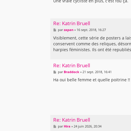
s
Une vraie cycliste en plus, c'est fou ça.
s
a
g
e
Re: Katrin Bruell
M
par
zapan
»
16 sept. 2018, 16:27
e
s
Visiblement, cette série de posters a la
s
conservent comme des reliques, désorm
a
g
harpies féministes. Ils ont été republi
e
Re: Katrin Bruell
M
par
Braddock
»
21 sept. 2018, 16:41
e
s
Ha oui belle femme et quelle poitrine !!
s
a
g
e
Re: Katrin Bruell
M
par
Hira
»
24 juin 2026, 20:34
e