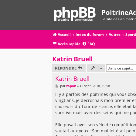
PoitrineAd
Le site des animatr
Accueil
Index du forum
Autres
Sport
Accès rapide
FAQ
Katrin Bruell
RÉPONDRE
Katrin Bruell
M
par
zapan
»
15 sept. 2018, 19:58
e
s
Il y a parfois des poitrines qui vous o
s
vingt ans, je décrochais mon premier e
a
g
coureurs du Tour de France, elle était l
e
sportive mais avec des seins qui me pa
Elle posait avec son vélo de compétitio
sautait aux yeux : Son maillot était peint