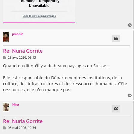
psionic
t
Re: Nuria Gorrite
M
29 avr. 2026, 09:13
e
s
Quand on dit qu'il y a de beaux paysages en Suisse...
s
a
g
Elle est responsable du Département des institutions, de la
e
culture, des infrastructures et des ressources humaines. Côté
ressources, elle n'en manque pas.
Hira
t
Re: Nuria Gorrite
M
03 mai 2026, 12:34
e