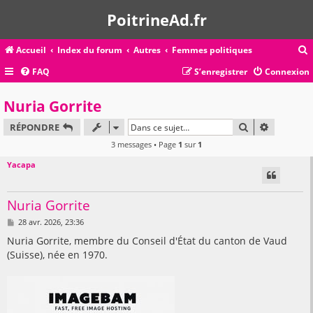
PoitrineAd.fr
Accueil
Index du forum
Autres
Femmes politiques
FAQ
S’enregistrer
Connexion
c
Nuria Gorrite
RECHERCHER
RECHERC
RÉPONDRE
r
3 messages • Page
1
sur
1
c
Yacapa
Nuria Gorrite
r
M
28 avr. 2026, 23:36
e
s
Nuria Gorrite, membre du Conseil d'État du canton de Vaud
s
(Suisse), née en 1970.
a
g
e