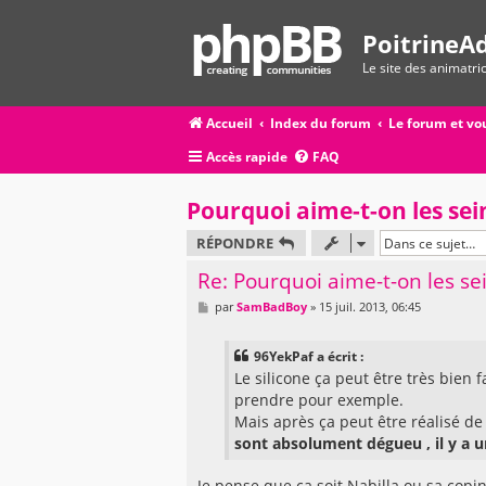
PoitrineAd
Le site des animatr
Accueil
Index du forum
Le forum et vo
Accès rapide
FAQ
Pourquoi aime-t-on les sei
RÉPONDRE
Re: Pourquoi aime-t-on les sei
M
par
SamBadBoy
»
15 juil. 2013, 06:45
e
s
s
96YekPaf a écrit :
a
g
Le silicone ça peut être très bien 
e
prendre pour exemple.
Mais après ça peut être réalisé de
sont absolument dégueu , il y a 
Je pense que ça soit Nabilla ou sa cop