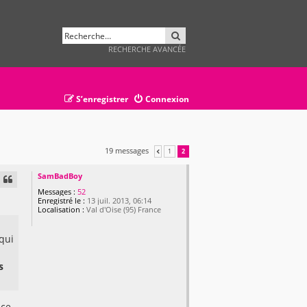
RECHERCHER
RECHERCHE AVANCÉE
S’enregistrer
Connexion
19 messages
1
2
PRÉCÉDENTE
SamBadBoy
Messages :
52
Enregistré le :
13 juil. 2013, 06:14
Localisation :
Val d'Oise (95) France
 qui
s
 ce