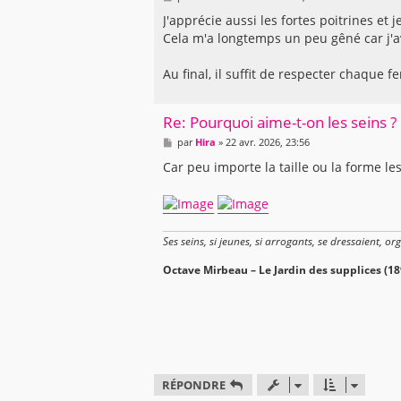
e
s
J'apprécie aussi les fortes poitrines e
s
Cela m'a longtemps un peu gêné car j'
a
g
e
Au final, il suffit de respecter chaque
Re: Pourquoi aime-t-on les seins ?
M
par
Hira
»
22 avr. 2026, 23:56
e
s
Car peu importe la taille ou la forme les
s
a
g
e
Ses seins, si jeunes, si arrogants, se dressaient, or
Octave Mirbeau – Le Jardin des supplices (18
RÉPONDRE