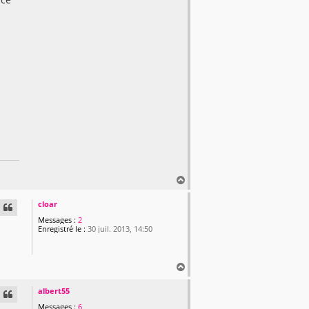
H
a
u
cloar
t
Messages :
2
Enregistré le :
30 juil. 2013, 14:50
H
a
u
albert55
t
Messages :
6