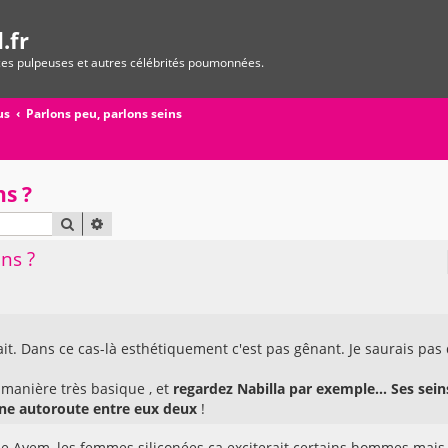
.fr
ices pulpeuses et autres célébrités poumonnées.
us
Parlons peu, parlons seins
ns ?
RECHERCHER
RECHERCHE AVANCÉE
ns ?
fait. Dans ce cas-là esthétiquement c'est pas gênant. Je saurais pas
 manière très basique , et
regardez Nabilla par exemple... Ses sein
une autoroute entre eux deux
!
ine Ayem, les femmes siliconées ça exciterait certains hommes mais