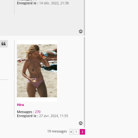
Enregistré le :
14 déc. 2022, 21:38
H
a
u
t
Hira
Messages :
270
Enregistré le :
27 avr. 2024, 11:55
H
a
19 messages
1
2
PRÉCÉDENTE
u