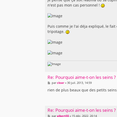
n'est pas mon cas personnel !
Puis comme je l'ai déja expliqué, le fait
tripotage.
Re: Pourquoi aime-t-on les seins ?
M
par
cloar
»
30 juil. 2013, 14:59
e
s
rien de plus beaux que des petits sein
s
a
g
e
Re: Pourquoi aime-t-on les seins ?
M
par
albert55
»
15 déc. 2022, 20:14