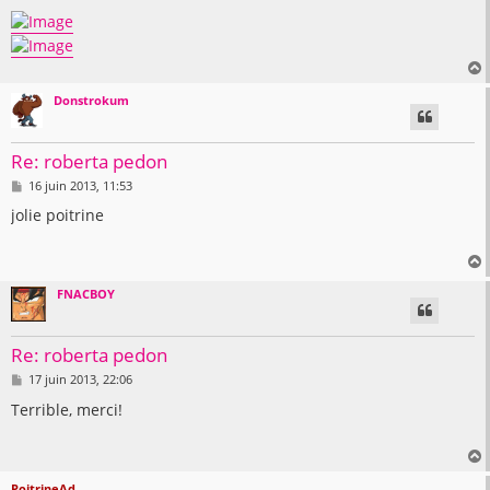
Donstrokum
t
Re: roberta pedon
M
16 juin 2013, 11:53
e
s
jolie poitrine
s
a
g
e
FNACBOY
t
Re: roberta pedon
M
17 juin 2013, 22:06
e
s
Terrible, merci!
s
a
g
e
PoitrineAd