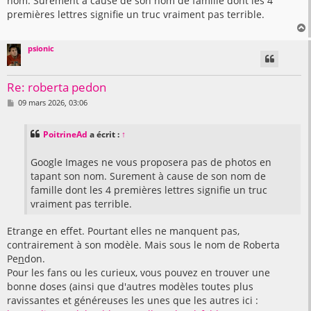
nom. Surement à cause de son nom de famille dont les 4
premières lettres signifie un truc vraiment pas terrible.
psionic
t
Re: roberta pedon
M
09 mars 2026, 03:06
e
s
s
PoitrineAd
a écrit :
↑
a
g
e
Google Images ne vous proposera pas de photos en
tapant son nom. Surement à cause de son nom de
famille dont les 4 premières lettres signifie un truc
vraiment pas terrible.
Etrange en effet. Pourtant elles ne manquent pas,
contrairement à son modèle. Mais sous le nom de Roberta
Pe
n
don.
Pour les fans ou les curieux, vous pouvez en trouver une
bonne doses (ainsi que d'autres modèles toutes plus
ravissantes et généreuses les unes que les autres ici :