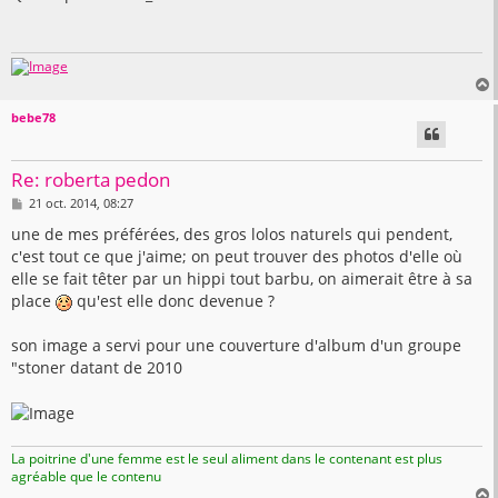
s
a
g
e
bebe78
t
Re: roberta pedon
M
21 oct. 2014, 08:27
e
s
une de mes préférées, des gros lolos naturels qui pendent,
s
c'est tout ce que j'aime; on peut trouver des photos d'elle où
a
g
elle se fait têter par un hippi tout barbu, on aimerait être à sa
e
place
qu'est elle donc devenue ?
son image a servi pour une couverture d'album d'un groupe
"stoner datant de 2010
La poitrine d'une femme est le seul aliment dans le contenant est plus
agréable que le contenu