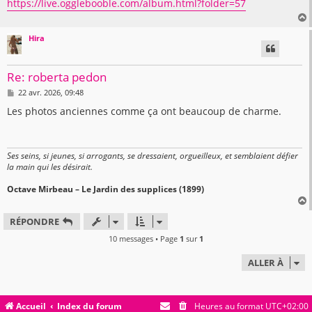
https://live.ogglebooble.com/album.html?folder=57
Hira
t
Re: roberta pedon
M
22 avr. 2026, 09:48
e
s
Les photos anciennes comme ça ont beaucoup de charme.
s
a
g
e
Ses seins, si jeunes, si arrogants, se dressaient, orgueilleux, et semblaient défier
la main qui les désirait.
Octave Mirbeau – Le Jardin des supplices (1899)
RÉPONDRE
t
10 messages • Page
1
sur
1
ALLER À
Accueil
Index du forum
Heures au format
UTC+02:00