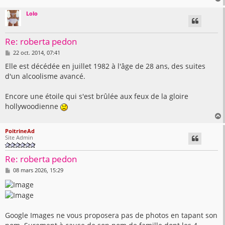
Lolo
t
Re: roberta pedon
M
22 oct. 2014, 07:41
e
s
Elle est décédée en juillet 1982 à l'âge de 28 ans, des suites
s
d'un alcoolisme avancé.
a
g
e
Encore une étoile qui s'est brûlée aux feux de la gloire
hollywoodienne
PoitrineAd
Site Admin
t
Re: roberta pedon
M
08 mars 2026, 15:29
e
s
s
a
g
e
Google Images ne vous proposera pas de photos en tapant son