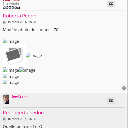
Site Admin
t
Roberta Pedon
M
15 mars 2014, 18:20
e
s
Modèle photo des années 70
s
a
g
e
DevilYann
t
Re: roberta pedon
M
16 mars 2014, 16:26
e
s
Quelle poitrine ! o_O