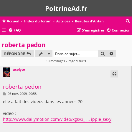
PoitrineAd.fr
Accueil
Index du forum
Actrices
Beautés d'Antan
FAQ
S’enregistrer
Connexion
c
roberta pedon
RECHERCHER
RECHERC
RÉPONDRE
r
10 messages • Page
1
sur
1
c
acolyte
roberta pedon
r
M
06 nov. 2009, 20:58
e
s
elle a fait des videos dans les années 70
s
a
g
video :
e
http://www.dailymotion.com/video/xgsv3_ ... ippie_sexy