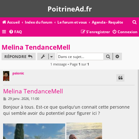
PoitrineAd.fr
Accueil
Index du forum
Le forum et vous
Agenda - Requête
FAQ
S’enregistrer
Connexion
c
Melina TendanceMell
RECHERCHER
RECHERC
RÉPONDRE
r
1 message • Page
1
sur
1
c
psionic
Melina TendanceMell
r
M
29 janv. 2026, 11:00
e
s
Bonjour à tous. Est-ce que quelqu'un connait cette personne
s
qui semble avoir du potentiel pour figurer ici ?
a
g
e