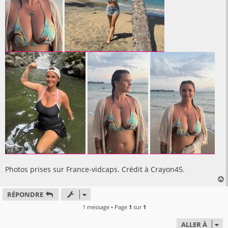
Photos prises sur France-vidcaps. Crédit à Crayon45.
RÉPONDRE
t
1 message • Page
1
sur
1
ALLER À