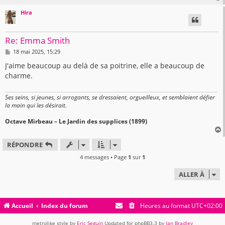
Hira
t
Re: Emma Smith
M
18 mai 2025, 15:29
e
s
J'aime beaucoup au delà de sa poitrine, elle a beaucoup de
s
charme.
a
g
e
Ses seins, si jeunes, si arrogants, se dressaient, orgueilleux, et semblaient défier
la main qui les désirait.
Octave Mirbeau – Le Jardin des supplices (1899)
RÉPONDRE
t
4 messages • Page
1
sur
1
ALLER À
Accueil
Index du forum
Heures au format
UTC+02:00
metrolike style by
Eric Seguin
Updated for phpBB3.3 by
Ian Bradley