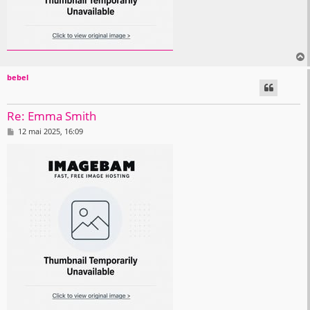
bebel
t
Re: Emma Smith
M
12 mai 2025, 16:09
e
s
s
a
g
e