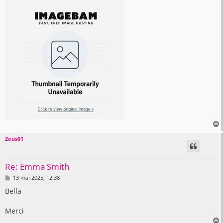
Zeus01
t
Re: Emma Smith
M
13 mai 2025, 12:38
e
s
Bella
s
a
g
Merci
e