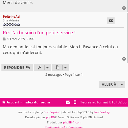
Merci d'avance.
PoitrineAd
Site Admin
t
Re: J'ai besoin d'un petit service !
M
03 mai 2025, 21:02
e
s
Ma demande est toujours valable. Merci d'avance à celui ou
s
ceux qui m'aideront.
a
g
e
RÉPONDRE
t
2 messages • Page
1
sur
1
ALLER À
Accueil
Index du forum
Heures au format
UTC+02:00
metrolike style by
Eric Seguin
Updated for phpBB3.3 by
Ian Bradley
Développé par
phpBB
® Forum Software © phpBB Limited
Traduit par
phpBB-fr.com
Confidentialité
|
Conditions