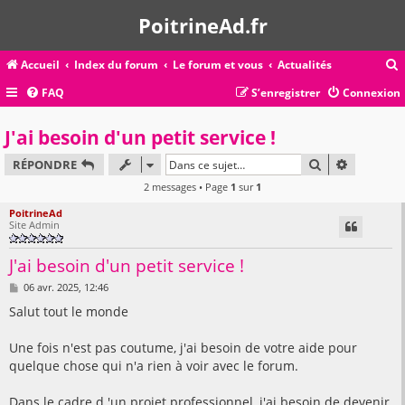
PoitrineAd.fr
Accueil
Index du forum
Le forum et vous
Actualités
FAQ
S’enregistrer
Connexion
c
J'ai besoin d'un petit service !
RECHERCHER
RECHERC
RÉPONDRE
r
2 messages • Page
1
sur
1
c
PoitrineAd
Site Admin
J'ai besoin d'un petit service !
r
M
06 avr. 2025, 12:46
e
s
Salut tout le monde
s
a
g
Une fois n'est pas coutume, j'ai besoin de votre aide pour
e
quelque chose qui n'a rien à voir avec le forum.
Dans le cadre d 'un projet professionnel, j'ai besoin de devenir