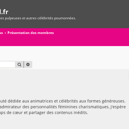
.fr
ices pulpeuses et autres célébrités poumonnées.
us
Présentation des membres
RECHERCHER
RECHERCHE AVANCÉE
auté dédiée aux animatrices et célébrités aux formes généreuses.
admirateur des personnalités féminines charismatiques, j'espère
ps de cœur et partager des contenus inédits.