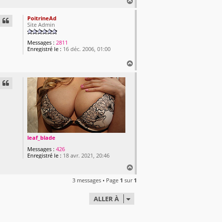
H
a
u
PoitrineAd
Site Admin
t
Messages :
2811
Enregistré le :
16 déc. 2006, 01:00
H
a
u
t
leaf_blade
Messages :
426
Enregistré le :
18 avr. 2021, 20:46
H
a
3 messages • Page
1
sur
1
u
t
ALLER À