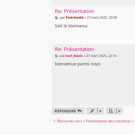
Re: Présentation
M
par
PoitrineAd
»
27 mars 2025, 20:58
e
s
Soit le bienvenu
s
a
g
e
Re: Présentation
M
par
leaf_blade
»
27 mars 2025, 22:14
e
s
bienvenue parmi nous
s
a
g
e
RÉPONDRE
Retourner vers « Présentation des membres »