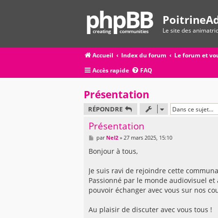
PoitrineAd
Le site des animatr
Accueil
Index du forum
Le forum et vo
Accès rapide
FAQ
Présentation
RÉPONDRE
Présentation
M
par
Nel2
»
27 mars 2025, 15:10
e
s
Bonjour à tous,
s
a
g
Je suis ravi de rejoindre cette commun
e
Passionné par le monde audiovisuel et 
pouvoir échanger avec vous sur nos cou
Au plaisir de discuter avec vous tous !