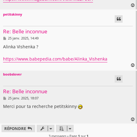
petitskinny
t
Re: Belle inconnue
M
25 janv. 2025, 14:49
e
s
Alinka Vishenka ?
s
a
g
https://www.babepedia.com/babe/Alinka_Vishenka
e
boobslover
t
Re: Belle inconnue
M
25 janv. 2025, 18:07
e
s
Merci pour ta recherche petitskinny
s
a
g
e
RÉPONDRE
t
3 messages • Page
1
sur
1