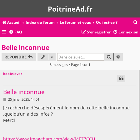
PoitrineAd.fr
Accueil
Index du forum
Le forum et vous
Qui est-ce ?
FAQ
S’enregistrer
Connexion
c
Belle inconnue
RECHERCHER
RECHERC
RÉPONDRE
r
3 messages • Page
1
sur
1
c
boobslover
Belle inconnue
r
M
25 janv. 2025, 14:01
e
s
Je recherche désespérément le nom de cette belle inconnue
s
.quelqu’un a des infos ?
a
g
Merci
e
https://www.imagebam.com/view/MEZ7CCH