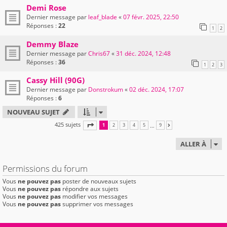
Demi Rose
Dernier message par
leaf_blade
«
07 févr. 2025, 22:50
Réponses :
22
1
2
Demmy Blaze
Dernier message par
Chris67
«
31 déc. 2024, 12:48
Réponses :
36
1
2
3
Cassy Hill (90G)
Dernier message par
Donstrokum
«
02 déc. 2024, 17:07
Réponses :
6
NOUVEAU SUJET
425 sujets
PAGE
1
SUR
9
…
1
2
3
4
5
9
SUIVANTE
ALLER À
Permissions du forum
Vous
ne pouvez pas
poster de nouveaux sujets
Vous
ne pouvez pas
répondre aux sujets
Vous
ne pouvez pas
modifier vos messages
Vous
ne pouvez pas
supprimer vos messages