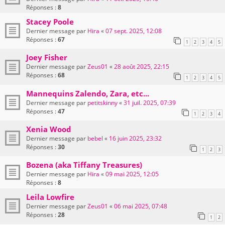
Réponses :
8
Stacey Poole
Dernier message par
Hira
«
07 sept. 2025, 12:08
Réponses :
67
1
2
3
4
5
Joey Fisher
Dernier message par
Zeus01
«
28 août 2025, 22:15
Réponses :
68
1
2
3
4
5
Mannequins Zalendo, Zara, etc...
Dernier message par
petitskinny
«
31 juil. 2025, 07:39
Réponses :
47
1
2
3
4
Xenia Wood
Dernier message par
bebel
«
16 juin 2025, 23:32
Réponses :
30
1
2
3
Bozena (aka Tiffany Treasures)
Dernier message par
Hira
«
09 mai 2025, 12:05
Réponses :
8
Leila Lowfire
Dernier message par
Zeus01
«
06 mai 2025, 07:48
Réponses :
28
1
2