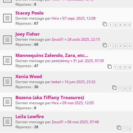
Réponses :
8
Stacey Poole
Dernier message par
Hira
«
07 sept. 2025, 12:08
Réponses :
67
1
2
3
4
5
Joey Fisher
Dernier message par
Zeus01
«
28 août 2025, 22:15
Réponses :
68
1
2
3
4
5
Mannequins Zalendo, Zara, etc...
Dernier message par
petitskinny
«
31 juil. 2025, 07:39
Réponses :
47
1
2
3
4
Xenia Wood
Dernier message par
bebel
«
16 juin 2025, 23:32
Réponses :
30
1
2
3
Bozena (aka Tiffany Treasures)
Dernier message par
Hira
«
09 mai 2025, 12:05
Réponses :
8
Leila Lowfire
Dernier message par
Zeus01
«
06 mai 2025, 07:48
Réponses :
28
1
2