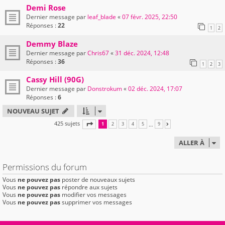
Demi Rose
Dernier message par
leaf_blade
«
07 févr. 2025, 22:50
Réponses :
22
1
2
Demmy Blaze
Dernier message par
Chris67
«
31 déc. 2024, 12:48
Réponses :
36
1
2
3
Cassy Hill (90G)
Dernier message par
Donstrokum
«
02 déc. 2024, 17:07
Réponses :
6
NOUVEAU SUJET
425 sujets
PAGE
1
SUR
9
…
1
2
3
4
5
9
SUIVANTE
ALLER À
Permissions du forum
Vous
ne pouvez pas
poster de nouveaux sujets
Vous
ne pouvez pas
répondre aux sujets
Vous
ne pouvez pas
modifier vos messages
Vous
ne pouvez pas
supprimer vos messages