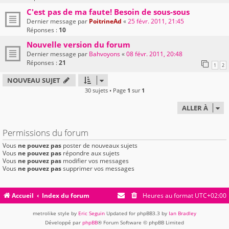
C'est pas de ma faute! Besoin de sous-sous
Dernier message par
PoitrineAd
«
25 févr. 2011, 21:45
Réponses :
10
Nouvelle version du forum
Dernier message par
Bahvoyons
«
08 févr. 2011, 20:48
Réponses :
21
1
2
NOUVEAU SUJET
30 sujets • Page
1
sur
1
ALLER À
Permissions du forum
Vous
ne pouvez pas
poster de nouveaux sujets
Vous
ne pouvez pas
répondre aux sujets
Vous
ne pouvez pas
modifier vos messages
Vous
ne pouvez pas
supprimer vos messages
Accueil
Index du forum
Heures au format
UTC+02:00
metrolike style by
Eric Seguin
Updated for phpBB3.3 by
Ian Bradley
Développé par
phpBB
® Forum Software © phpBB Limited