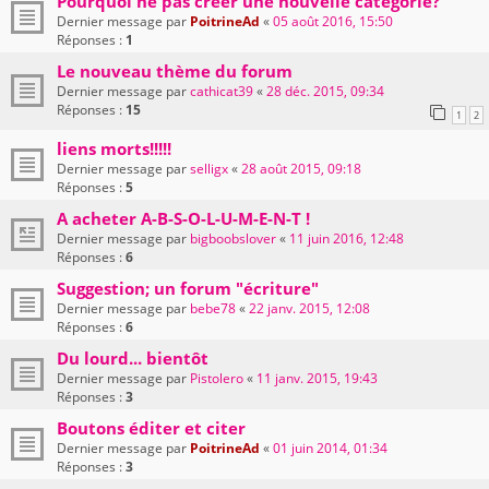
Pourquoi ne pas créer une nouvelle catégorie?
Dernier message par
PoitrineAd
«
05 août 2016, 15:50
Réponses :
1
Le nouveau thème du forum
Dernier message par
cathicat39
«
28 déc. 2015, 09:34
Réponses :
15
1
2
liens morts!!!!!
Dernier message par
selligx
«
28 août 2015, 09:18
Réponses :
5
A acheter A-B-S-O-L-U-M-E-N-T !
Dernier message par
bigboobslover
«
11 juin 2016, 12:48
Réponses :
6
Suggestion; un forum "écriture"
Dernier message par
bebe78
«
22 janv. 2015, 12:08
Réponses :
6
Du lourd... bientôt
Dernier message par
Pistolero
«
11 janv. 2015, 19:43
Réponses :
3
Boutons éditer et citer
Dernier message par
PoitrineAd
«
01 juin 2014, 01:34
Réponses :
3