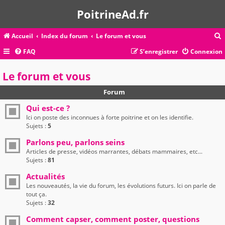
PoitrineAd.fr
Accueil
Index du forum
Le forum et vous
FAQ
S’enregistrer
Connexion
c
Le forum et vous
Forum
r
Qui est-ce ?
c
Ici on poste des inconnues à forte poitrine et on les identifie.
Sujets :
5
Parlons peu, parlons seins
Articles de presse, vidéos marrantes, débats mammaires, etc...
r
Sujets :
81
Actualités
Les nouveautés, la vie du forum, les évolutions futurs. Ici on parle de
tout ça.
Sujets :
32
Comment capser, comment poster, questions