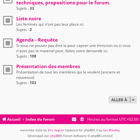
techniques, propositions pour le forum.
Sujets :
33
Liste noire
Les femmes qui n'ont pas leur place ici.
Sujets :
2
Agenda - Requête
Si vous ne pouvez pas être la pour capser une émission ou si vous
n'avez pas le materiel pour, faites votre demande ici.
Sujets :
108
Présentation des membres
Présentation de tous les membres qui le veulent (anciens et
nouveaux)
Sujets :
103
ALLER À
Accueil
Index du forum
Heures au format
UTC+02:00
metrolike style by
Eric Seguin
Updated for phpBB3.3 by
Ian Bradley
Développé par
phpBB
® Forum Software © phpBB Limited