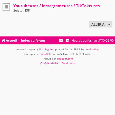
Youtubeuses / Instagrameuses / TikTokeuses
Sujets :
138
ALLER À
Accueil
Index du forum
Heures au format
UTC+02:00
metrolike style by
Eric Seguin
Updated for phpBB3.3 by
Ian Bradley
Développé par
phpBB
® Forum Software © phpBB Limited
Traduit par
phpBB-fr.com
Confidentialité
|
Conditions