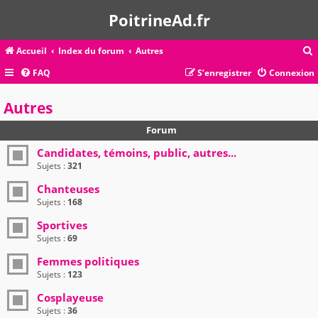
PoitrineAd.fr
Accueil
Index du forum
Autres
FAQ
S’enregistrer
Connexion
c
Autres
Forum
r
Candidates, témoins, public, autres...
c
Sujets :
321
Chanteuses
Sujets :
168
r
Sportives
Sujets :
69
Femmes politiques
Sujets :
123
Cosplayeuse
Sujets :
36