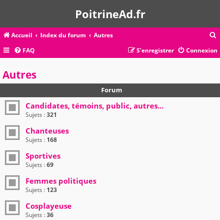
PoitrineAd.fr
Accueil
Index du forum
Autres
FAQ
S’enregistrer
Connexion
c
Autres
Forum
r
Candidates, témoins, public, autres...
c
Sujets :
321
Chanteuses
Sujets :
168
r
Sportives
Sujets :
69
Femmes politiques
Sujets :
123
Cosplayeuse
Sujets :
36