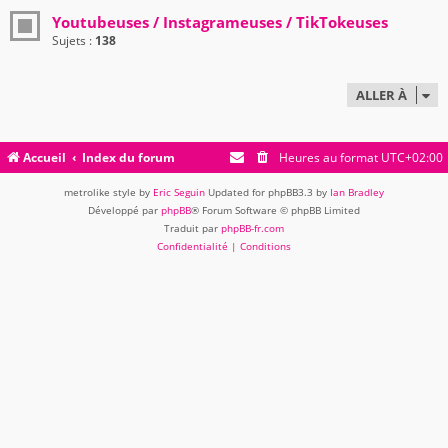
Youtubeuses / Instagrameuses / TikTokeuses
Sujets :
138
ALLER À
Accueil
Index du forum
Heures au format
UTC+02:00
metrolike style by
Eric Seguin
Updated for phpBB3.3 by
Ian Bradley
Développé par
phpBB
® Forum Software © phpBB Limited
Traduit par
phpBB-fr.com
Confidentialité
|
Conditions