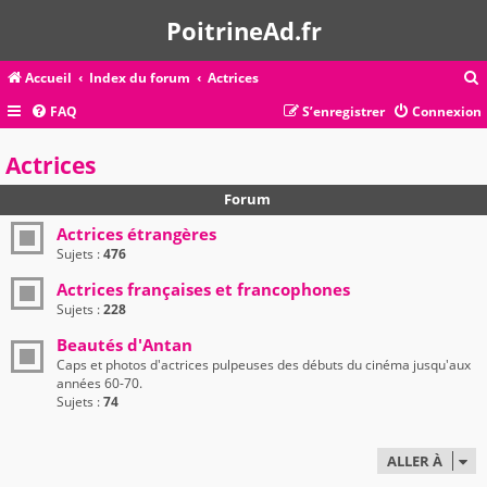
PoitrineAd.fr
Accueil
Index du forum
Actrices
FAQ
S’enregistrer
Connexion
c
Actrices
Forum
r
Actrices étrangères
c
Sujets :
476
Actrices françaises et francophones
Sujets :
228
r
Beautés d'Antan
Caps et photos d'actrices pulpeuses des débuts du cinéma jusqu'aux
années 60-70.
Sujets :
74
ALLER À