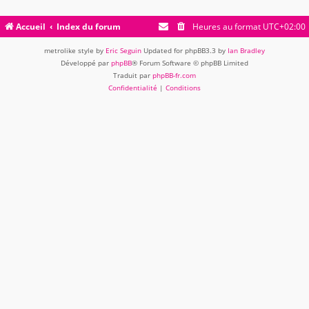
Accueil
Index du forum
Heures au format
UTC+02:00
metrolike style by
Eric Seguin
Updated for phpBB3.3 by
Ian Bradley
Développé par
phpBB
® Forum Software © phpBB Limited
Traduit par
phpBB-fr.com
Confidentialité
|
Conditions