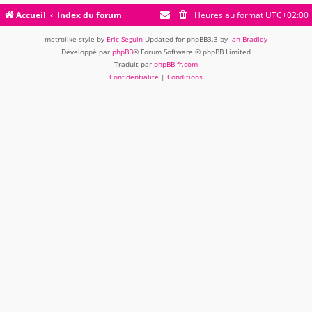
Accueil
Index du forum
Heures au format
UTC+02:00
metrolike style by
Eric Seguin
Updated for phpBB3.3 by
Ian Bradley
Développé par
phpBB
® Forum Software © phpBB Limited
Traduit par
phpBB-fr.com
Confidentialité
|
Conditions