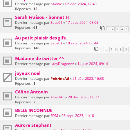
Dernier message par
psionic
«
06 déc. 2024, 17:40
Réponses :
13
Sarah Fraisou - bonnet H
Dernier message par
Zeus01
«
17 sept. 2024, 08:08
Réponses :
61
1
2
3
4
5
Au petit plaisir des gifs.
Dernier message par
Zeus01
«
10 sept. 2024, 08:44
Réponses :
146
1
7
8
9
10
…
Madame de twitter ^^
Dernier message par
LadyDragonnz
«
14 juin 2024, 09:14
joyeux noël
Dernier message par
PoitrineAd
«
21 déc. 2023, 16:38
Réponses :
1
Céline Antonin
Dernier message par
Albert46
«
20 déc. 2023, 06:27
Réponses :
2
BELLE INCONNUE
Dernier message par
FDM
«
08 sept. 2023, 11:18
Aurore Stéphant