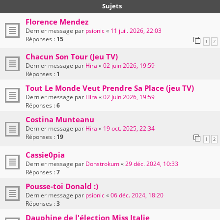
Sujets
Florence Mendez
Dernier message par
psionic
«
11 juil. 2026, 22:03
Réponses :
15
1
2
Chacun Son Tour (Jeu TV)
Dernier message par
Hira
«
02 juin 2026, 19:59
Réponses :
1
Tout Le Monde Veut Prendre Sa Place (jeu TV)
Dernier message par
Hira
«
02 juin 2026, 19:59
Réponses :
6
Costina Munteanu
Dernier message par
Hira
«
19 oct. 2025, 22:34
Réponses :
19
1
2
Cassie0pia
Dernier message par
Donstrokum
«
29 déc. 2024, 10:33
Réponses :
7
Pousse-toi Donald :)
Dernier message par
psionic
«
06 déc. 2024, 18:20
Réponses :
3
Dauphine de l'élection Miss Italie