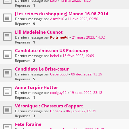
Dernier message par
Lolo
«
13 mai 2023, 18:20
Réponses :
1
[Les reines du shopping] Manon 16-06-2014
Dernier message par
Asmfc10
«
11 avr. 2023, 09:50
Réponses :
9
Lili Madeleine Cuenot
Dernier message par
PoitrineAd
«
21 mars 2023, 14:02
Réponses :
1
Candidate émission US Pictionary
Dernier message par
bebel
«
15 févr. 2023, 19:09
Réponses :
2
Candidate Le Brise-cœur
Dernier message par
Gabelou60
«
09 déc. 2022, 13:29
Réponses :
5
Anne Turpin-Hutter
Dernier message par
coolguy62
«
19 sept. 2022, 23:18
Réponses :
1
Véronique : Chasseurs d'appart
Dernier message par
Chris67
«
06 juin 2022, 09:31
Réponses :
3
Fête foraine