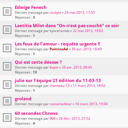
Edwige Fenech
Dernier message par
acolyte
«
24 mai 2013, 17:55
Réponses :
3
Laetitia Milot dans "On n'est pas couché" ce soir
Dernier message par
kyoceramita
«
22 mai 2013, 19:02
Réponses :
1
Les feux de l'amour - requête urgente !!
Dernier message par
PoitrineAd
«
30 avr. 2013, 18:49
Réponses :
1
Qui est cette déesse ?
Dernier message par
koyot
«
20 avr. 2013, 08:45
Réponses :
13
julie sur l'équipe 21 édition du 11-03-13
Dernier message par
chameau 13
«
11 mars 2013, 18:52
Réponses :
1
groland
Dernier message par
russemeilleur
«
10 mars 2013, 15:00
60 secondes Chrono
Dernier message par
IKKI
«
26 févr. 2013, 21:52
Réponses :
4