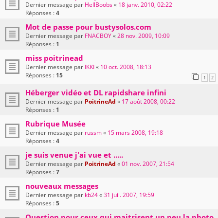
Dernier message par
HellBoobs
«
18 janv. 2010, 02:22
Réponses :
4
Mot de passe pour bustysolos.com
Dernier message par
FNACBOY
«
28 nov. 2009, 10:09
Réponses :
1
miss poitrinead
Dernier message par
IKKI
«
10 oct. 2008, 18:13
Réponses :
15
1
2
Héberger vidéo et DL rapidshare infini
Dernier message par
PoitrineAd
«
17 août 2008, 00:22
Réponses :
1
Rubrique Musée
Dernier message par
russm
«
15 mars 2008, 19:18
Réponses :
4
je suis venue j'ai vue et .....
Dernier message par
PoitrineAd
«
01 nov. 2007, 21:54
Réponses :
7
nouveaux messages
Dernier message par
kb24
«
31 juil. 2007, 19:59
Réponses :
5
Question pour ceux qui maitrisent un peu la photo