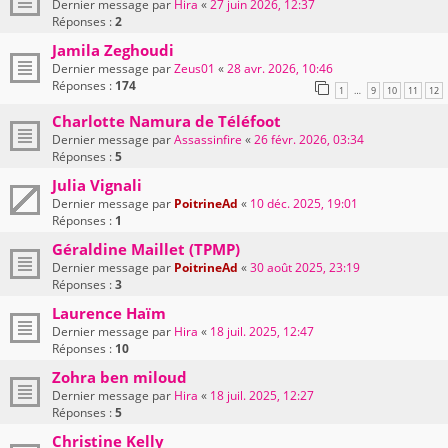
Dernier message par
Hira
«
27 juin 2026, 12:37
Réponses :
2
Jamila Zeghoudi
Dernier message par
Zeus01
«
28 avr. 2026, 10:46
Réponses :
174
1
9
10
11
12
…
Charlotte Namura de Téléfoot
Dernier message par
Assassinfire
«
26 févr. 2026, 03:34
Réponses :
5
Julia Vignali
Dernier message par
PoitrineAd
«
10 déc. 2025, 19:01
Réponses :
1
Géraldine Maillet (TPMP)
Dernier message par
PoitrineAd
«
30 août 2025, 23:19
Réponses :
3
Laurence Haïm
Dernier message par
Hira
«
18 juil. 2025, 12:47
Réponses :
10
Zohra ben miloud
Dernier message par
Hira
«
18 juil. 2025, 12:27
Réponses :
5
Christine Kelly