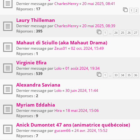
Dernier message par
CharlesHenry
«
20 mai 2025, 08:41
Réponses :
17
1
2
Laury Thilleman
Dernier message par
CharlesHenry
«
20 mai 2025, 08:39
Réponses :
395
1
24
25
26
27
…
Mahaut di Sciullo (aka Mahaut Drama)
Dernier message par
Zeus01
«
02 oct. 2024, 15:49
Réponses :
1
Virginie Efira
Dernier message par
Lolo
«
01 août 2024, 19:34
Réponses :
539
1
33
34
35
36
…
Alexandra Saviana
Dernier message par
Lolo
«
30 juin 2024, 11:44
Réponses :
2
Myriam Eddahia
Dernier message par
Hira
«
18 mai 2024, 15:06
Réponses :
9
Anick Dumontet 47 ans (animatrice québécoise)
Dernier message par
gucam66
«
24 avr. 2024, 15:52
Réponses :
7