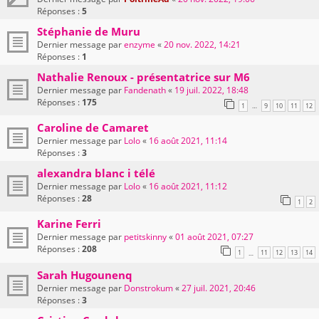
Réponses :
5
Stéphanie de Muru
Dernier message par
enzyme
«
20 nov. 2022, 14:21
Réponses :
1
Nathalie Renoux - présentatrice sur M6
Dernier message par
Fandenath
«
19 juil. 2022, 18:48
Réponses :
175
1
9
10
11
12
…
Caroline de Camaret
Dernier message par
Lolo
«
16 août 2021, 11:14
Réponses :
3
alexandra blanc i télé
Dernier message par
Lolo
«
16 août 2021, 11:12
Réponses :
28
1
2
Karine Ferri
Dernier message par
petitskinny
«
01 août 2021, 07:27
Réponses :
208
1
11
12
13
14
…
Sarah Hugounenq
Dernier message par
Donstrokum
«
27 juil. 2021, 20:46
Réponses :
3