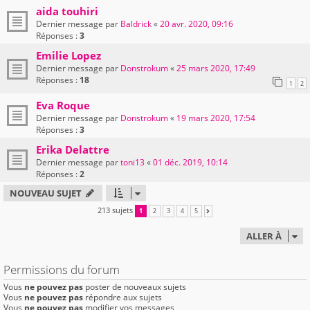
aida touhiri
Dernier message par
Baldrick
«
20 avr. 2020, 09:16
Réponses :
3
Emilie Lopez
Dernier message par
Donstrokum
«
25 mars 2020, 17:49
Réponses :
18
1
2
Eva Roque
Dernier message par
Donstrokum
«
19 mars 2020, 17:54
Réponses :
3
Erika Delattre
Dernier message par
toni13
«
01 déc. 2019, 10:14
Réponses :
2
NOUVEAU SUJET
213 sujets
1
2
3
4
5
SUIVANTE
ALLER À
Permissions du forum
Vous
ne pouvez pas
poster de nouveaux sujets
Vous
ne pouvez pas
répondre aux sujets
Vous
ne pouvez pas
modifier vos messages