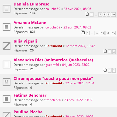
Daniela Lumbroso
Dernier message par
coluche69
«
23 avr. 2024, 08:06
Réponses :
149
1
7
8
9
10
…
Amanda McLane
Dernier message par
coluche69
«
23 avr. 2024, 08:02
Réponses :
821
1
52
53
54
55
…
Julia Vignali
Dernier message par
PoitrineAd
«
12 mars 2024, 19:42
Réponses :
20
1
2
Alexandra Diaz (animatrice Québecoise)
Dernier message par
gucam66
«
04 juin 2023, 23:22
Réponses :
21
1
2
Chroniqueuse "touche pas à mon poste"
Dernier message par
PoitrineAd
«
22 janv. 2023, 12:54
Réponses :
4
Fatima Benomar
Dernier message par
frenchie80
«
23 nov. 2022, 23:02
Réponses :
4
Pauline Pioche
Dernier message par
PoitrineAd
«
20 nov. 2022, 19:06