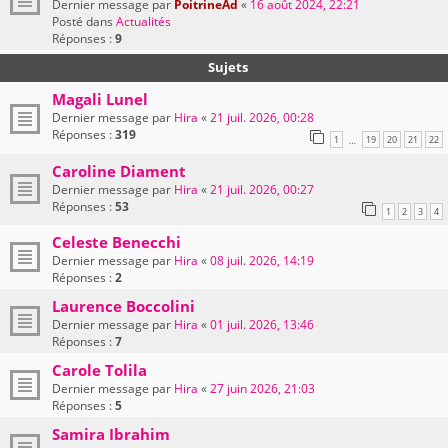
Dernier message par
PoitrineAd
«
16 août 2024, 22:21
Posté dans
Actualités
Réponses :
9
Sujets
Magali Lunel
Dernier message par
Hira
«
21 juil. 2026, 00:28
Réponses :
319
1
19
20
21
22
…
Caroline Diament
Dernier message par
Hira
«
21 juil. 2026, 00:27
Réponses :
53
1
2
3
4
Celeste Benecchi
Dernier message par
Hira
«
08 juil. 2026, 14:19
Réponses :
2
Laurence Boccolini
Dernier message par
Hira
«
01 juil. 2026, 13:46
Réponses :
7
Carole Tolila
Dernier message par
Hira
«
27 juin 2026, 21:03
Réponses :
5
Samira Ibrahim