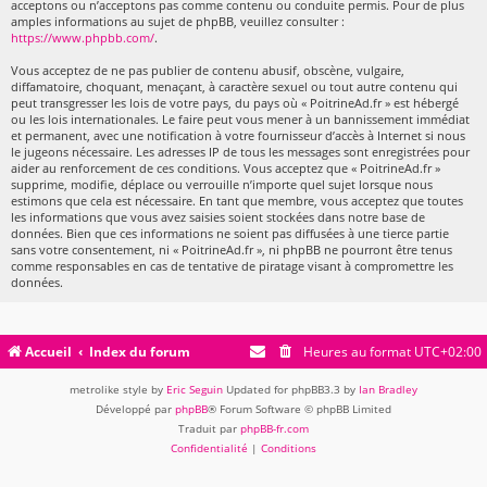
acceptons ou n’acceptons pas comme contenu ou conduite permis. Pour de plus
amples informations au sujet de phpBB, veuillez consulter :
https://www.phpbb.com/
.
Vous acceptez de ne pas publier de contenu abusif, obscène, vulgaire,
diffamatoire, choquant, menaçant, à caractère sexuel ou tout autre contenu qui
peut transgresser les lois de votre pays, du pays où « PoitrineAd.fr » est hébergé
ou les lois internationales. Le faire peut vous mener à un bannissement immédiat
et permanent, avec une notification à votre fournisseur d’accès à Internet si nous
le jugeons nécessaire. Les adresses IP de tous les messages sont enregistrées pour
aider au renforcement de ces conditions. Vous acceptez que « PoitrineAd.fr »
supprime, modifie, déplace ou verrouille n’importe quel sujet lorsque nous
estimons que cela est nécessaire. En tant que membre, vous acceptez que toutes
les informations que vous avez saisies soient stockées dans notre base de
données. Bien que ces informations ne soient pas diffusées à une tierce partie
sans votre consentement, ni « PoitrineAd.fr », ni phpBB ne pourront être tenus
comme responsables en cas de tentative de piratage visant à compromettre les
données.
Accueil
Index du forum
Heures au format
UTC+02:00
metrolike style by
Eric Seguin
Updated for phpBB3.3 by
Ian Bradley
Développé par
phpBB
® Forum Software © phpBB Limited
Traduit par
phpBB-fr.com
Confidentialité
|
Conditions