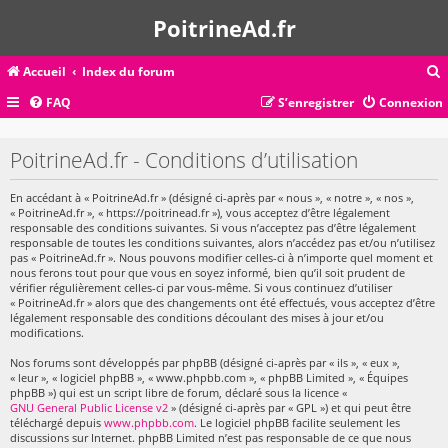
PoitrineAd.fr
Accueil
Index du forum
FAQ
S’enregistrer
Connexion
c
PoitrineAd.fr - Conditions d’utilisation
En accédant à « PoitrineAd.fr » (désigné ci-après par « nous », « notre », « nos »,
r
« PoitrineAd.fr », « https://poitrinead.fr »), vous acceptez d’être légalement
c
responsable des conditions suivantes. Si vous n’acceptez pas d’être légalement
responsable de toutes les conditions suivantes, alors n’accédez pas et/ou n’utilisez
pas « PoitrineAd.fr ». Nous pouvons modifier celles-ci à n’importe quel moment et
nous ferons tout pour que vous en soyez informé, bien qu’il soit prudent de
vérifier régulièrement celles-ci par vous-même. Si vous continuez d’utiliser
« PoitrineAd.fr » alors que des changements ont été effectués, vous acceptez d’être
r
légalement responsable des conditions découlant des mises à jour et/ou
modifications.
Nos forums sont développés par phpBB (désigné ci-après par « ils », « eux »,
« leur », « logiciel phpBB », « www.phpbb.com », « phpBB Limited », « Équipes
phpBB ») qui est un script libre de forum, déclaré sous la licence «
GNU General Public License v2
» (désigné ci-après par « GPL ») et qui peut être
téléchargé depuis
www.phpbb.com
. Le logiciel phpBB facilite seulement les
discussions sur Internet. phpBB Limited n’est pas responsable de ce que nous