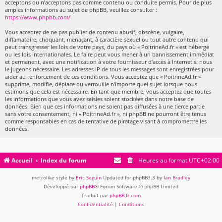
acceptons ou n’acceptons pas comme contenu ou conduite permis. Pour de plus
amples informations au sujet de phpBB, veuillez consulter :
https://www.phpbb.com/
.
Vous acceptez de ne pas publier de contenu abusif, obscène, vulgaire,
diffamatoire, choquant, menaçant, à caractère sexuel ou tout autre contenu qui
peut transgresser les lois de votre pays, du pays où « PoitrineAd.fr » est hébergé
ou les lois internationales. Le faire peut vous mener à un bannissement immédiat
et permanent, avec une notification à votre fournisseur d’accès à Internet si nous
le jugeons nécessaire. Les adresses IP de tous les messages sont enregistrées pour
aider au renforcement de ces conditions. Vous acceptez que « PoitrineAd.fr »
supprime, modifie, déplace ou verrouille n’importe quel sujet lorsque nous
estimons que cela est nécessaire. En tant que membre, vous acceptez que toutes
les informations que vous avez saisies soient stockées dans notre base de
données. Bien que ces informations ne soient pas diffusées à une tierce partie
sans votre consentement, ni « PoitrineAd.fr », ni phpBB ne pourront être tenus
comme responsables en cas de tentative de piratage visant à compromettre les
données.
Accueil
Index du forum
Heures au format
UTC+02:00
metrolike style by
Eric Seguin
Updated for phpBB3.3 by
Ian Bradley
Développé par
phpBB
® Forum Software © phpBB Limited
Traduit par
phpBB-fr.com
Confidentialité
|
Conditions