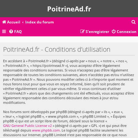
PoitrineAd.fr
Accueil
Index du forum
FAQ
S’enregistrer
Connexion
c
PoitrineAd.fr - Conditions d’utilisation
En accédant à « PoitrineAd.fr » (désigné ci-après par « nous », « notre », « nos »,
r
« PoitrineAd.fr », « https://poitrinead.fr »), vous acceptez d’être légalement
c
responsable des conditions suivantes. Si vous n’acceptez pas d’être légalement
responsable de toutes les conditions suivantes, alors n’accédez pas et/ou n’utilisez
pas « PoitrineAd.fr ». Nous pouvons modifier celles-ci à n’importe quel moment et
nous ferons tout pour que vous en soyez informé, bien qu’il soit prudent de
vérifier régulièrement celles-ci par vous-même. Si vous continuez d’utiliser
« PoitrineAd.fr » alors que des changements ont été effectués, vous acceptez d’être
r
légalement responsable des conditions découlant des mises à jour et/ou
modifications.
Nos forums sont développés par phpBB (désigné ci-après par « ils », « eux »,
« leur », « logiciel phpBB », « www.phpbb.com », « phpBB Limited », « Équipes
phpBB ») qui est un script libre de forum, déclaré sous la licence «
GNU General Public License v2
» (désigné ci-après par « GPL ») et qui peut être
téléchargé depuis
www.phpbb.com
. Le logiciel phpBB facilite seulement les
discussions sur Internet. phpBB Limited n’est pas responsable de ce que nous