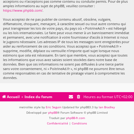
acceptons ou n’acceptons pas comme contenu ou conduite permis. Pour de plus
amples informations au sujet de phpBB, veuillez consulter :
https://www.phpbb.com/
.
Vous acceptez de ne pas publier de contenu abusif, obscène, vulgaire,
diffamatoire, choquant, menaçant, à caractère sexuel ou tout autre contenu qui
peut transgresser les lois de votre pays, du pays où « PoitrineAd.fr » est hébergé
ou les lois internationales. Le faire peut vous mener à un bannissement immédiat
et permanent, avec une notification à votre fournisseur d’accès à Internet si nous
le jugeons nécessaire. Les adresses IP de tous les messages sont enregistrées pour
aider au renforcement de ces conditions. Vous acceptez que « PoitrineAd.fr »
supprime, modifie, déplace ou verrouille n’importe quel sujet lorsque nous
estimons que cela est nécessaire. En tant que membre, vous acceptez que toutes
les informations que vous avez saisies soient stockées dans notre base de
données. Bien que ces informations ne soient pas diffusées à une tierce partie
sans votre consentement, ni « PoitrineAd.fr », ni phpBB ne pourront être tenus
comme responsables en cas de tentative de piratage visant à compromettre les
données.
Accueil
Index du forum
Heures au format
UTC+02:00
metrolike style by
Eric Seguin
Updated for phpBB3.3 by
Ian Bradley
Développé par
phpBB
® Forum Software © phpBB Limited
Traduit par
phpBB-fr.com
Confidentialité
|
Conditions