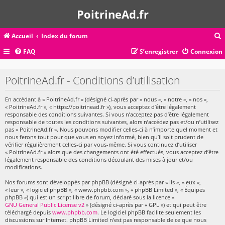
PoitrineAd.fr
Accueil
Index du forum
FAQ
S’enregistrer
Connexion
c
PoitrineAd.fr - Conditions d’utilisation
En accédant à « PoitrineAd.fr » (désigné ci-après par « nous », « notre », « nos »,
r
« PoitrineAd.fr », « https://poitrinead.fr »), vous acceptez d’être légalement
c
responsable des conditions suivantes. Si vous n’acceptez pas d’être légalement
responsable de toutes les conditions suivantes, alors n’accédez pas et/ou n’utilisez
pas « PoitrineAd.fr ». Nous pouvons modifier celles-ci à n’importe quel moment et
nous ferons tout pour que vous en soyez informé, bien qu’il soit prudent de
vérifier régulièrement celles-ci par vous-même. Si vous continuez d’utiliser
« PoitrineAd.fr » alors que des changements ont été effectués, vous acceptez d’être
r
légalement responsable des conditions découlant des mises à jour et/ou
modifications.
Nos forums sont développés par phpBB (désigné ci-après par « ils », « eux »,
« leur », « logiciel phpBB », « www.phpbb.com », « phpBB Limited », « Équipes
phpBB ») qui est un script libre de forum, déclaré sous la licence «
GNU General Public License v2
» (désigné ci-après par « GPL ») et qui peut être
téléchargé depuis
www.phpbb.com
. Le logiciel phpBB facilite seulement les
discussions sur Internet. phpBB Limited n’est pas responsable de ce que nous