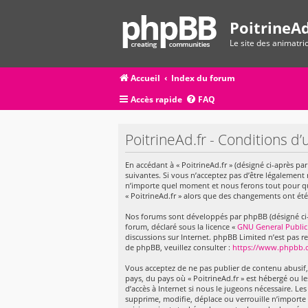
PoitrineAd
Le site des animatr
Accueil
Index du forum
Accès rapide
FAQ
PoitrineAd.fr - Conditions d’u
En accédant à « PoitrineAd.fr » (désigné ci-après par
suivantes. Si vous n’acceptez pas d’être légalement 
n’importe quel moment et nous ferons tout pour que 
« PoitrineAd.fr » alors que des changements ont été
Nos forums sont développés par phpBB (désigné ci-apr
forum, déclaré sous la licence «
GNU General Public
discussions sur Internet. phpBB Limited n’est pas
de phpBB, veuillez consulter :
https://www.phpbb.
Vous acceptez de ne pas publier de contenu abusif, 
pays, du pays où « PoitrineAd.fr » est hébergé ou l
d’accès à Internet si nous le jugeons nécessaire. L
supprime, modifie, déplace ou verrouille n’importe