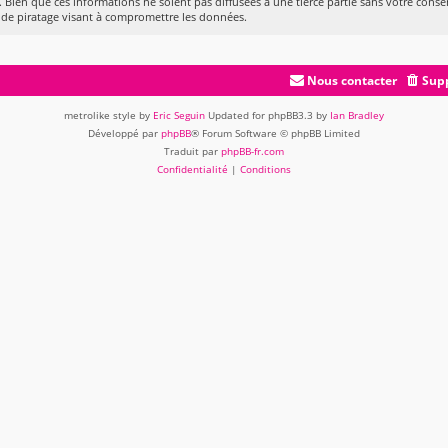
 Bien que ces informations ne soient pas diffusées à une tierce partie sans votre conse
 de piratage visant à compromettre les données.
Nous contacter
Supp
metrolike style by
Eric Seguin
Updated for phpBB3.3 by
Ian Bradley
Développé par
phpBB
® Forum Software © phpBB Limited
Traduit par
phpBB-fr.com
Confidentialité
|
Conditions