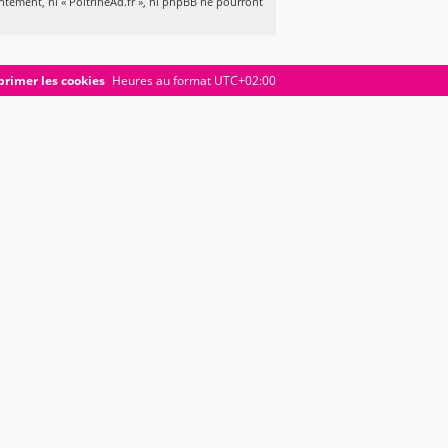
ntement, ni « PoitrineAd.fr », ni phpBB ne pourront
rimer les cookies
Heures au format
UTC+02:00