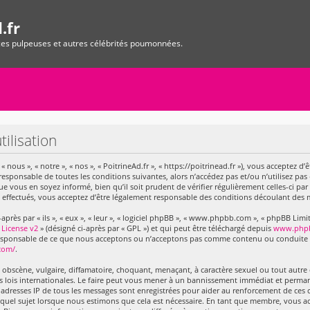
.fr
ices pulpeuses et autres célébrités poumonnées.
tilisation
 « nous », « notre », « nos », « PoitrineAd.fr », « https://poitrinead.fr »), vous acceptez
responsable de toutes les conditions suivantes, alors n’accédez pas et/ou n’utilisez pas 
vous en soyez informé, bien qu’il soit prudent de vérifier régulièrement celles-ci par
 effectués, vous acceptez d’être légalement responsable des conditions découlant des m
ès par « ils », « eux », « leur », « logiciel phpBB », « www.phpbb.com », « phpBB Limite
 License v2
» (désigné ci-après par « GPL ») et qui peut être téléchargé depuis
www.php
 responsable de ce que nous acceptons ou n’acceptons pas comme contenu ou conduite 
com/
.
obscène, vulgaire, diffamatoire, choquant, menaçant, à caractère sexuel ou tout autre c
es lois internationales. Le faire peut vous mener à un bannissement immédiat et perman
es adresses IP de tous les messages sont enregistrées pour aider au renforcement de ces 
 quel sujet lorsque nous estimons que cela est nécessaire. En tant que membre, vous a