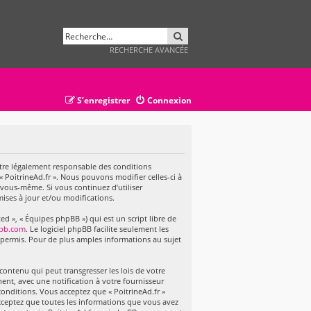
RECHERCHER
RECHERCHE AVANCÉE
S’enregistrer
Connexion
 d’être légalement responsable des conditions
« PoitrineAd.fr ». Nous pouvons modifier celles-ci à
 vous-même. Si vous continuez d’utiliser
ises à jour et/ou modifications.
d », « Équipes phpBB ») qui est un script libre de
bb.com
. Le logiciel phpBB facilite seulement les
permis. Pour de plus amples informations au sujet
ontenu qui peut transgresser les lois de votre
ent, avec une notification à votre fournisseur
conditions. Vous acceptez que « PoitrineAd.fr »
cceptez que toutes les informations que vous avez