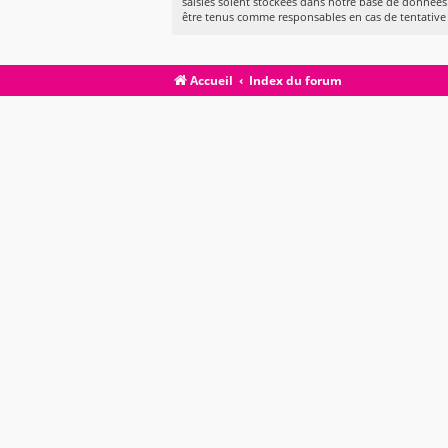
saisies soient stockées dans notre base de données.
être tenus comme responsables en cas de tentative
Accueil
Index du forum