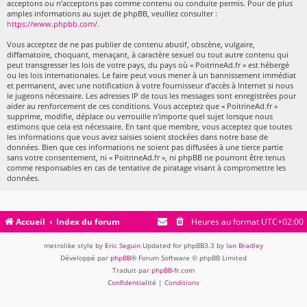
acceptons ou n’acceptons pas comme contenu ou conduite permis. Pour de plus
amples informations au sujet de phpBB, veuillez consulter :
https://www.phpbb.com/
.
Vous acceptez de ne pas publier de contenu abusif, obscène, vulgaire,
diffamatoire, choquant, menaçant, à caractère sexuel ou tout autre contenu qui
peut transgresser les lois de votre pays, du pays où « PoitrineAd.fr » est hébergé
ou les lois internationales. Le faire peut vous mener à un bannissement immédiat
et permanent, avec une notification à votre fournisseur d’accès à Internet si nous
le jugeons nécessaire. Les adresses IP de tous les messages sont enregistrées pour
aider au renforcement de ces conditions. Vous acceptez que « PoitrineAd.fr »
supprime, modifie, déplace ou verrouille n’importe quel sujet lorsque nous
estimons que cela est nécessaire. En tant que membre, vous acceptez que toutes
les informations que vous avez saisies soient stockées dans notre base de
données. Bien que ces informations ne soient pas diffusées à une tierce partie
sans votre consentement, ni « PoitrineAd.fr », ni phpBB ne pourront être tenus
comme responsables en cas de tentative de piratage visant à compromettre les
données.
Accueil
Index du forum
Heures au format
UTC+02:00
metrolike style by
Eric Seguin
Updated for phpBB3.3 by
Ian Bradley
Développé par
phpBB
® Forum Software © phpBB Limited
Traduit par
phpBB-fr.com
Confidentialité
|
Conditions