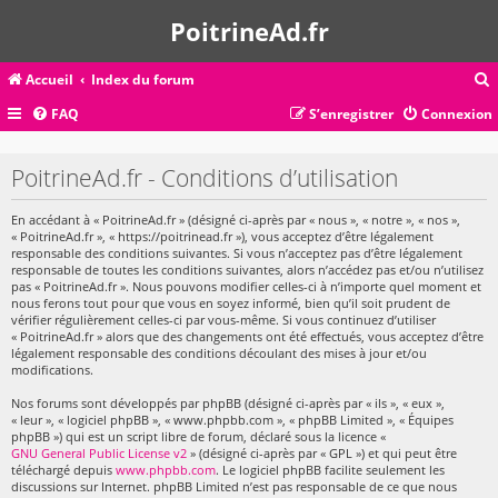
PoitrineAd.fr
Accueil
Index du forum
FAQ
S’enregistrer
Connexion
c
PoitrineAd.fr - Conditions d’utilisation
En accédant à « PoitrineAd.fr » (désigné ci-après par « nous », « notre », « nos »,
r
« PoitrineAd.fr », « https://poitrinead.fr »), vous acceptez d’être légalement
c
responsable des conditions suivantes. Si vous n’acceptez pas d’être légalement
responsable de toutes les conditions suivantes, alors n’accédez pas et/ou n’utilisez
pas « PoitrineAd.fr ». Nous pouvons modifier celles-ci à n’importe quel moment et
nous ferons tout pour que vous en soyez informé, bien qu’il soit prudent de
vérifier régulièrement celles-ci par vous-même. Si vous continuez d’utiliser
« PoitrineAd.fr » alors que des changements ont été effectués, vous acceptez d’être
r
légalement responsable des conditions découlant des mises à jour et/ou
modifications.
Nos forums sont développés par phpBB (désigné ci-après par « ils », « eux »,
« leur », « logiciel phpBB », « www.phpbb.com », « phpBB Limited », « Équipes
phpBB ») qui est un script libre de forum, déclaré sous la licence «
GNU General Public License v2
» (désigné ci-après par « GPL ») et qui peut être
téléchargé depuis
www.phpbb.com
. Le logiciel phpBB facilite seulement les
discussions sur Internet. phpBB Limited n’est pas responsable de ce que nous