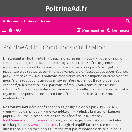
PoitrineAd.fr
Accueil
Index du forum
FAQ
S’enregistrer
Connexion
c
PoitrineAd.fr - Conditions d’utilisation
En accédant à « PoitrineAd.fr » (désigné ci-après par « nous », « notre », « nos »,
r
« PoitrineAd.fr », « https://poitrinead.fr »), vous acceptez d’être légalement
c
responsable des conditions suivantes. Si vous n’acceptez pas d’être légalement
responsable de toutes les conditions suivantes, alors n’accédez pas et/ou n’utilisez
pas « PoitrineAd.fr ». Nous pouvons modifier celles-ci à n’importe quel moment et
nous ferons tout pour que vous en soyez informé, bien qu’il soit prudent de
vérifier régulièrement celles-ci par vous-même. Si vous continuez d’utiliser
« PoitrineAd.fr » alors que des changements ont été effectués, vous acceptez d’être
r
légalement responsable des conditions découlant des mises à jour et/ou
modifications.
Nos forums sont développés par phpBB (désigné ci-après par « ils », « eux »,
« leur », « logiciel phpBB », « www.phpbb.com », « phpBB Limited », « Équipes
phpBB ») qui est un script libre de forum, déclaré sous la licence «
GNU General Public License v2
» (désigné ci-après par « GPL ») et qui peut être
téléchargé depuis
www.phpbb.com
. Le logiciel phpBB facilite seulement les
discussions sur Internet. phpBB Limited n’est pas responsable de ce que nous