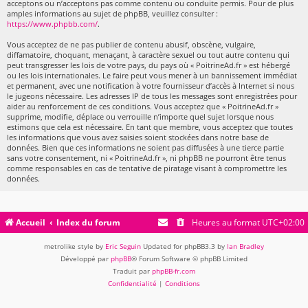
acceptons ou n’acceptons pas comme contenu ou conduite permis. Pour de plus
amples informations au sujet de phpBB, veuillez consulter :
https://www.phpbb.com/
.
Vous acceptez de ne pas publier de contenu abusif, obscène, vulgaire,
diffamatoire, choquant, menaçant, à caractère sexuel ou tout autre contenu qui
peut transgresser les lois de votre pays, du pays où « PoitrineAd.fr » est hébergé
ou les lois internationales. Le faire peut vous mener à un bannissement immédiat
et permanent, avec une notification à votre fournisseur d’accès à Internet si nous
le jugeons nécessaire. Les adresses IP de tous les messages sont enregistrées pour
aider au renforcement de ces conditions. Vous acceptez que « PoitrineAd.fr »
supprime, modifie, déplace ou verrouille n’importe quel sujet lorsque nous
estimons que cela est nécessaire. En tant que membre, vous acceptez que toutes
les informations que vous avez saisies soient stockées dans notre base de
données. Bien que ces informations ne soient pas diffusées à une tierce partie
sans votre consentement, ni « PoitrineAd.fr », ni phpBB ne pourront être tenus
comme responsables en cas de tentative de piratage visant à compromettre les
données.
Accueil
Index du forum
Heures au format
UTC+02:00
metrolike style by
Eric Seguin
Updated for phpBB3.3 by
Ian Bradley
Développé par
phpBB
® Forum Software © phpBB Limited
Traduit par
phpBB-fr.com
Confidentialité
|
Conditions