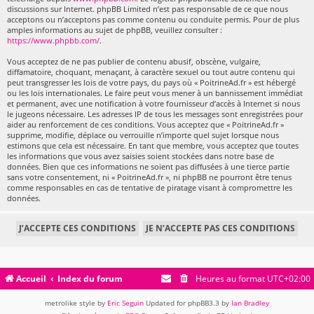
discussions sur Internet. phpBB Limited n’est pas responsable de ce que nous
acceptons ou n’acceptons pas comme contenu ou conduite permis. Pour de plus
amples informations au sujet de phpBB, veuillez consulter :
https://www.phpbb.com/
.
Vous acceptez de ne pas publier de contenu abusif, obscène, vulgaire,
diffamatoire, choquant, menaçant, à caractère sexuel ou tout autre contenu qui
peut transgresser les lois de votre pays, du pays où « PoitrineAd.fr » est hébergé
ou les lois internationales. Le faire peut vous mener à un bannissement immédiat
et permanent, avec une notification à votre fournisseur d’accès à Internet si nous
le jugeons nécessaire. Les adresses IP de tous les messages sont enregistrées pour
aider au renforcement de ces conditions. Vous acceptez que « PoitrineAd.fr »
supprime, modifie, déplace ou verrouille n’importe quel sujet lorsque nous
estimons que cela est nécessaire. En tant que membre, vous acceptez que toutes
les informations que vous avez saisies soient stockées dans notre base de
données. Bien que ces informations ne soient pas diffusées à une tierce partie
sans votre consentement, ni « PoitrineAd.fr », ni phpBB ne pourront être tenus
comme responsables en cas de tentative de piratage visant à compromettre les
données.
Accueil
Index du forum
Heures au format
UTC+02:00
metrolike style by
Eric Seguin
Updated for phpBB3.3 by
Ian Bradley