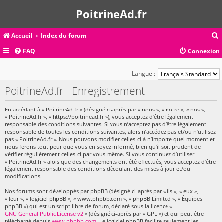
PoitrineAd.fr
Accueil
Index du forum
FAQ
Connexion
c
Langue :
PoitrineAd.fr - Enregistrement
r
En accédant à « PoitrineAd.fr » (désigné ci-après par « nous », « notre », « nos »,
c
« PoitrineAd.fr », « https://poitrinead.fr »), vous acceptez d’être légalement
responsable des conditions suivantes. Si vous n’acceptez pas d’être légalement
responsable de toutes les conditions suivantes, alors n’accédez pas et/ou n’utilisez
pas « PoitrineAd.fr ». Nous pouvons modifier celles-ci à n’importe quel moment et
nous ferons tout pour que vous en soyez informé, bien qu’il soit prudent de
r
vérifier régulièrement celles-ci par vous-même. Si vous continuez d’utiliser
« PoitrineAd.fr » alors que des changements ont été effectués, vous acceptez d’être
légalement responsable des conditions découlant des mises à jour et/ou
modifications.
Nos forums sont développés par phpBB (désigné ci-après par « ils », « eux »,
« leur », « logiciel phpBB », « www.phpbb.com », « phpBB Limited », « Équipes
phpBB ») qui est un script libre de forum, déclaré sous la licence «
GNU General Public License v2
» (désigné ci-après par « GPL ») et qui peut être
téléchargé depuis
www.phpbb.com
. Le logiciel phpBB facilite seulement les