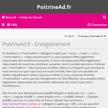
PoitrineAd.fr
Accueil
Index du forum
FAQ
Connexion
c
Langue :
PoitrineAd.fr - Enregistrement
r
En accédant à « PoitrineAd.fr » (désigné ci-après par « nous », « notre », « nos »,
c
« PoitrineAd.fr », « https://poitrinead.fr »), vous acceptez d’être légalement
responsable des conditions suivantes. Si vous n’acceptez pas d’être légalement
responsable de toutes les conditions suivantes, alors n’accédez pas et/ou n’utilisez
pas « PoitrineAd.fr ». Nous pouvons modifier celles-ci à n’importe quel moment et
nous ferons tout pour que vous en soyez informé, bien qu’il soit prudent de
r
vérifier régulièrement celles-ci par vous-même. Si vous continuez d’utiliser
« PoitrineAd.fr » alors que des changements ont été effectués, vous acceptez d’être
légalement responsable des conditions découlant des mises à jour et/ou
modifications.
Nos forums sont développés par phpBB (désigné ci-après par « ils », « eux »,
« leur », « logiciel phpBB », « www.phpbb.com », « phpBB Limited », « Équipes
phpBB ») qui est un script libre de forum, déclaré sous la licence «
GNU General Public License v2
» (désigné ci-après par « GPL ») et qui peut être
téléchargé depuis
www.phpbb.com
. Le logiciel phpBB facilite seulement les