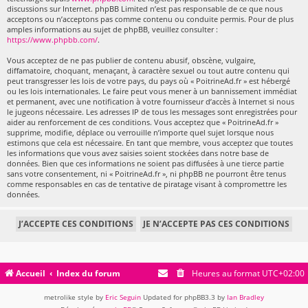
discussions sur Internet. phpBB Limited n’est pas responsable de ce que nous
acceptons ou n’acceptons pas comme contenu ou conduite permis. Pour de plus
amples informations au sujet de phpBB, veuillez consulter :
https://www.phpbb.com/
.
Vous acceptez de ne pas publier de contenu abusif, obscène, vulgaire,
diffamatoire, choquant, menaçant, à caractère sexuel ou tout autre contenu qui
peut transgresser les lois de votre pays, du pays où « PoitrineAd.fr » est hébergé
ou les lois internationales. Le faire peut vous mener à un bannissement immédiat
et permanent, avec une notification à votre fournisseur d’accès à Internet si nous
le jugeons nécessaire. Les adresses IP de tous les messages sont enregistrées pour
aider au renforcement de ces conditions. Vous acceptez que « PoitrineAd.fr »
supprime, modifie, déplace ou verrouille n’importe quel sujet lorsque nous
estimons que cela est nécessaire. En tant que membre, vous acceptez que toutes
les informations que vous avez saisies soient stockées dans notre base de
données. Bien que ces informations ne soient pas diffusées à une tierce partie
sans votre consentement, ni « PoitrineAd.fr », ni phpBB ne pourront être tenus
comme responsables en cas de tentative de piratage visant à compromettre les
données.
Accueil
Index du forum
Heures au format
UTC+02:00
metrolike style by
Eric Seguin
Updated for phpBB3.3 by
Ian Bradley