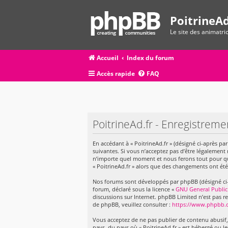
PoitrineAd
Le site des animatr
Accueil
Index du forum
Accès rapide
FAQ
PoitrineAd.fr - Enregistreme
En accédant à « PoitrineAd.fr » (désigné ci-après par
suivantes. Si vous n’acceptez pas d’être légalement 
n’importe quel moment et nous ferons tout pour que 
« PoitrineAd.fr » alors que des changements ont été
Nos forums sont développés par phpBB (désigné ci-apr
forum, déclaré sous la licence «
GNU General Public
discussions sur Internet. phpBB Limited n’est pas
de phpBB, veuillez consulter :
https://www.phpbb.
Vous acceptez de ne pas publier de contenu abusif, 
pays, du pays où « PoitrineAd.fr » est hébergé ou l