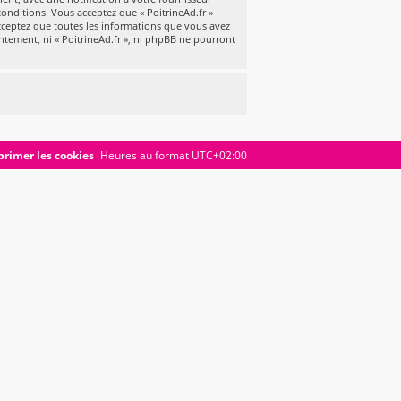
conditions. Vous acceptez que « PoitrineAd.fr »
cceptez que toutes les informations que vous avez
ntement, ni « PoitrineAd.fr », ni phpBB ne pourront
rimer les cookies
Heures au format
UTC+02:00