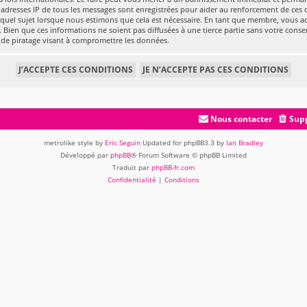
es adresses IP de tous les messages sont enregistrées pour aider au renforcement de ces 
 quel sujet lorsque nous estimons que cela est nécessaire. En tant que membre, vous a
 Bien que ces informations ne soient pas diffusées à une tierce partie sans votre conse
 de piratage visant à compromettre les données.
Nous contacter
Supp
metrolike style by
Eric Seguin
Updated for phpBB3.3 by
Ian Bradley
Développé par
phpBB
® Forum Software © phpBB Limited
Traduit par
phpBB-fr.com
Confidentialité
|
Conditions