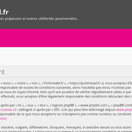
.fr
ices pulpeuses et autres célébrités poumonnées.
nt
 « nous », « notre », « nos », « PoitrineAd.fr », « https://poitrinead.fr »), vous acceptez
responsable de toutes les conditions suivantes, alors n’accédez pas et/ou n’utilisez pas 
vous en soyez informé, bien qu’il soit prudent de vérifier régulièrement celles-ci par
 effectués, vous acceptez d’être légalement responsable des conditions découlant des m
ès par « ils », « eux », « leur », « logiciel phpBB », « www.phpbb.com », « phpBB Limite
 License v2
» (désigné ci-après par « GPL ») et qui peut être téléchargé depuis
www.php
 responsable de ce que nous acceptons ou n’acceptons pas comme contenu ou conduite 
com/
.
obscène, vulgaire, diffamatoire, choquant, menaçant, à caractère sexuel ou tout autre c
es lois internationales. Le faire peut vous mener à un bannissement immédiat et perman