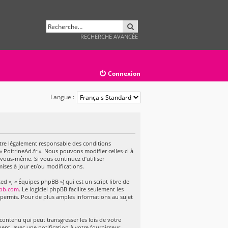
RECHERCHER
RECHERCHE AVANCÉE
Connexion
Langue :
 d’être légalement responsable des conditions
« PoitrineAd.fr ». Nous pouvons modifier celles-ci à
 vous-même. Si vous continuez d’utiliser
ises à jour et/ou modifications.
d », « Équipes phpBB ») qui est un script libre de
bb.com
. Le logiciel phpBB facilite seulement les
permis. Pour de plus amples informations au sujet
ontenu qui peut transgresser les lois de votre
ent, avec une notification à votre fournisseur