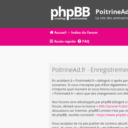
PoitrineAd
Le site des animatr
Accueil
Index du forum
Accès rapide
FAQ
PoitrineAd.fr - Enregistreme
En accédant à « PoitrineAd.fr » (désigné ci-après par
suivantes. Si vous n’acceptez pas d’être légalement 
n’importe quel moment et nous ferons tout pour que 
« PoitrineAd.fr » alors que des changements ont été
Nos forums sont développés par phpBB (désigné ci-apr
forum, déclaré sous la licence «
GNU General Public
discussions sur Internet. phpBB Limited n’est pas
de phpBB, veuillez consulter :
https://www.phpbb.
Vous acceptez de ne pas publier de contenu abusif, 
pays, du pays où « PoitrineAd.fr » est hébergé ou l