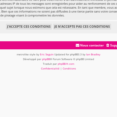
es adresses IP de tous les messages sont enregistrées pour aider au renforcement de ces 
 quel sujet lorsque nous estimons que cela est nécessaire. En tant que membre, vous a
 Bien que ces informations ne soient pas diffusées à une tierce partie sans votre conse
 de piratage visant à compromettre les données.
Nous contacter
Supp
metrolike style by
Eric Seguin
Updated for phpBB3.3 by
Ian Bradley
Développé par
phpBB
® Forum Software © phpBB Limited
Traduit par
phpBB-fr.com
Confidentialité
|
Conditions