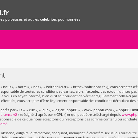
.fr
ices pulpeuses et autres célébrités poumonnées.
nt
 « nous », « notre », « nos », « PoitrineAd.fr », « https://poitrinead.fr »), vous acceptez
responsable de toutes les conditions suivantes, alors n’accédez pas et/ou n’utilisez pas 
vous en soyez informé, bien qu’il soit prudent de vérifier régulièrement celles-ci par
 effectués, vous acceptez d’être légalement responsable des conditions découlant des m
ès par « ils », « eux », « leur », « logiciel phpBB », « www.phpbb.com », « phpBB Limite
 License v2
» (désigné ci-après par « GPL ») et qui peut être téléchargé depuis
www.php
 responsable de ce que nous acceptons ou n’acceptons pas comme contenu ou conduite 
com/
.
obscène, vulgaire, diffamatoire, choquant, menaçant, à caractère sexuel ou tout autre c
es lois internationales. Le faire peut vous mener à un bannissement immédiat et perman