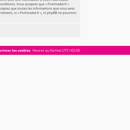
conditions. Vous acceptez que « PoitrineAd.fr »
cceptez que toutes les informations que vous avez
ntement, ni « PoitrineAd.fr », ni phpBB ne pourront
rimer les cookies
Heures au format
UTC+02:00