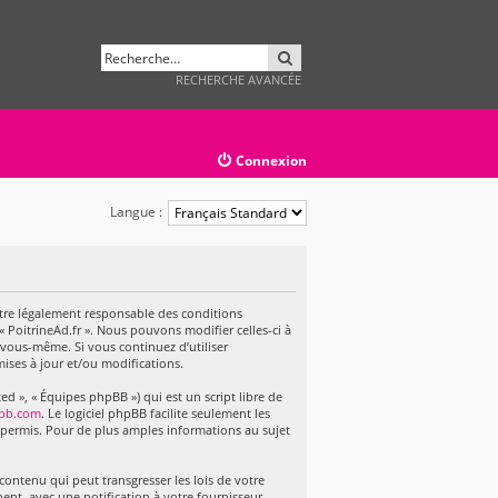
RECHERCHER
RECHERCHE AVANCÉE
Connexion
Langue :
 d’être légalement responsable des conditions
« PoitrineAd.fr ». Nous pouvons modifier celles-ci à
 vous-même. Si vous continuez d’utiliser
ises à jour et/ou modifications.
d », « Équipes phpBB ») qui est un script libre de
bb.com
. Le logiciel phpBB facilite seulement les
permis. Pour de plus amples informations au sujet
ontenu qui peut transgresser les lois de votre
ent, avec une notification à votre fournisseur