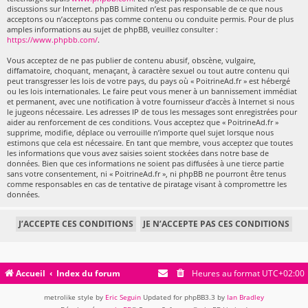
discussions sur Internet. phpBB Limited n’est pas responsable de ce que nous
acceptons ou n’acceptons pas comme contenu ou conduite permis. Pour de plus
amples informations au sujet de phpBB, veuillez consulter :
https://www.phpbb.com/
.
Vous acceptez de ne pas publier de contenu abusif, obscène, vulgaire,
diffamatoire, choquant, menaçant, à caractère sexuel ou tout autre contenu qui
peut transgresser les lois de votre pays, du pays où « PoitrineAd.fr » est hébergé
ou les lois internationales. Le faire peut vous mener à un bannissement immédiat
et permanent, avec une notification à votre fournisseur d’accès à Internet si nous
le jugeons nécessaire. Les adresses IP de tous les messages sont enregistrées pour
aider au renforcement de ces conditions. Vous acceptez que « PoitrineAd.fr »
supprime, modifie, déplace ou verrouille n’importe quel sujet lorsque nous
estimons que cela est nécessaire. En tant que membre, vous acceptez que toutes
les informations que vous avez saisies soient stockées dans notre base de
données. Bien que ces informations ne soient pas diffusées à une tierce partie
sans votre consentement, ni « PoitrineAd.fr », ni phpBB ne pourront être tenus
comme responsables en cas de tentative de piratage visant à compromettre les
données.
Accueil
Index du forum
Heures au format
UTC+02:00
metrolike style by
Eric Seguin
Updated for phpBB3.3 by
Ian Bradley