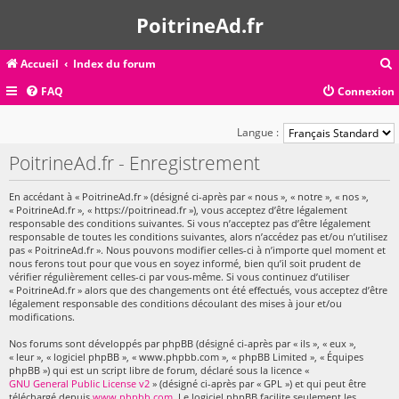
PoitrineAd.fr
Accueil
Index du forum
FAQ
Connexion
c
Langue :
PoitrineAd.fr - Enregistrement
r
En accédant à « PoitrineAd.fr » (désigné ci-après par « nous », « notre », « nos »,
c
« PoitrineAd.fr », « https://poitrinead.fr »), vous acceptez d’être légalement
responsable des conditions suivantes. Si vous n’acceptez pas d’être légalement
responsable de toutes les conditions suivantes, alors n’accédez pas et/ou n’utilisez
pas « PoitrineAd.fr ». Nous pouvons modifier celles-ci à n’importe quel moment et
nous ferons tout pour que vous en soyez informé, bien qu’il soit prudent de
r
vérifier régulièrement celles-ci par vous-même. Si vous continuez d’utiliser
« PoitrineAd.fr » alors que des changements ont été effectués, vous acceptez d’être
légalement responsable des conditions découlant des mises à jour et/ou
modifications.
Nos forums sont développés par phpBB (désigné ci-après par « ils », « eux »,
« leur », « logiciel phpBB », « www.phpbb.com », « phpBB Limited », « Équipes
phpBB ») qui est un script libre de forum, déclaré sous la licence «
GNU General Public License v2
» (désigné ci-après par « GPL ») et qui peut être
téléchargé depuis
www.phpbb.com
. Le logiciel phpBB facilite seulement les