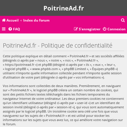
PoitrineAd.fr
Accueil
Index du forum
FAQ
S’enregistrer
Connexion
c
PoitrineAd.fr - Politique de confidentialité
Cette politique explique en détail comment « PoitrineAd.fr » et ses sociétés affiliées
r
(désignés ci-après par « nous », « notre », « nos », « PoitrineAd.fr »,
c
« https://poitrinead.fr ») et phpBB (désigné ci-après par « ils », « eux », « leur »,
« logiciel phpBB », « www.phpbb.com », « phpBB Limited », « Équipes phpBB »)
utilisent n’importe quelle information collectée pendant n’importe quelle session
d’utilisation de votre part (désignée ci-après par « vos informations »).
Vos informations sont collectées de deux manières. Premièrement, en naviguant
r
sur « PoitrineAd.fr », le logiciel phpBB créera un certain nombre de cookies, qui
sont des petits fichiers textes téléchargés dans les fichiers temporaires du
navigateur Internet de votre ordinateur. Les deux premiers cookies ne contiennent
qu’un identifiant utilisateur (désigné ci-après par « user-id ») et un identifiant de
session invité (désigné ci-après par « session-id »), qui vous sont automatiquement
assignés par le logiciel phpBB. Un troisième cookie sera créé une fois que vous
naviguerez sur les sujets de « PoitrineAd.fr » et est utilisé pour stocker les
informations sur les sujets que vous avez lus, ce qui améliore votre navigation sur
le forum.