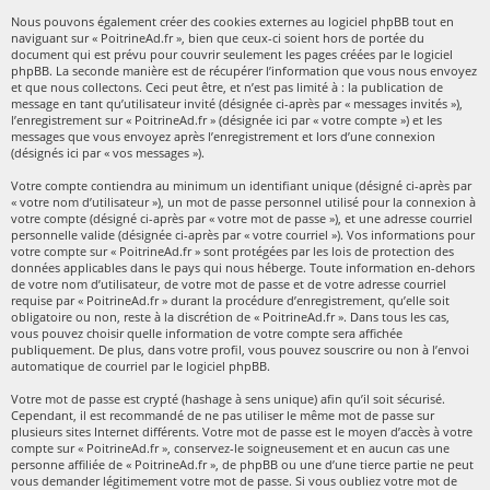
Nous pouvons également créer des cookies externes au logiciel phpBB tout en
naviguant sur « PoitrineAd.fr », bien que ceux-ci soient hors de portée du
document qui est prévu pour couvrir seulement les pages créées par le logiciel
phpBB. La seconde manière est de récupérer l’information que vous nous envoyez
et que nous collectons. Ceci peut être, et n’est pas limité à : la publication de
message en tant qu’utilisateur invité (désignée ci-après par « messages invités »),
l’enregistrement sur « PoitrineAd.fr » (désignée ici par « votre compte ») et les
messages que vous envoyez après l’enregistrement et lors d’une connexion
(désignés ici par « vos messages »).
Votre compte contiendra au minimum un identifiant unique (désigné ci-après par
« votre nom d’utilisateur »), un mot de passe personnel utilisé pour la connexion à
votre compte (désigné ci-après par « votre mot de passe »), et une adresse courriel
personnelle valide (désignée ci-après par « votre courriel »). Vos informations pour
votre compte sur « PoitrineAd.fr » sont protégées par les lois de protection des
données applicables dans le pays qui nous héberge. Toute information en-dehors
de votre nom d’utilisateur, de votre mot de passe et de votre adresse courriel
requise par « PoitrineAd.fr » durant la procédure d’enregistrement, qu’elle soit
obligatoire ou non, reste à la discrétion de « PoitrineAd.fr ». Dans tous les cas,
vous pouvez choisir quelle information de votre compte sera affichée
publiquement. De plus, dans votre profil, vous pouvez souscrire ou non à l’envoi
automatique de courriel par le logiciel phpBB.
Votre mot de passe est crypté (hashage à sens unique) afin qu’il soit sécurisé.
Cependant, il est recommandé de ne pas utiliser le même mot de passe sur
plusieurs sites Internet différents. Votre mot de passe est le moyen d’accès à votre
compte sur « PoitrineAd.fr », conservez-le soigneusement et en aucun cas une
personne affiliée de « PoitrineAd.fr », de phpBB ou une d’une tierce partie ne peut
vous demander légitimement votre mot de passe. Si vous oubliez votre mot de