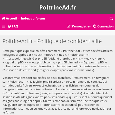
PoitrineAd.fr
Accueil
Index du forum
FAQ
S’enregistrer
Connexion
c
PoitrineAd.fr - Politique de confidentialité
Cette politique explique en détail comment « PoitrineAd.fr » et ses sociétés affiliées
r
(désignés ci-après par « nous », « notre », « nos », « PoitrineAd.fr »,
c
« https://poitrinead.fr ») et phpBB (désigné ci-après par « ils », « eux », « leur »,
« logiciel phpBB », « www.phpbb.com », « phpBB Limited », « Équipes phpBB »)
utilisent n’importe quelle information collectée pendant n’importe quelle session
d’utilisation de votre part (désignée ci-après par « vos informations »).
Vos informations sont collectées de deux manières. Premièrement, en naviguant
r
sur « PoitrineAd.fr », le logiciel phpBB créera un certain nombre de cookies, qui
sont des petits fichiers textes téléchargés dans les fichiers temporaires du
navigateur Internet de votre ordinateur. Les deux premiers cookies ne contiennent
qu’un identifiant utilisateur (désigné ci-après par « user-id ») et un identifiant de
session invité (désigné ci-après par « session-id »), qui vous sont automatiquement
assignés par le logiciel phpBB. Un troisième cookie sera créé une fois que vous
naviguerez sur les sujets de « PoitrineAd.fr » et est utilisé pour stocker les
informations sur les sujets que vous avez lus, ce qui améliore votre navigation sur
le forum.