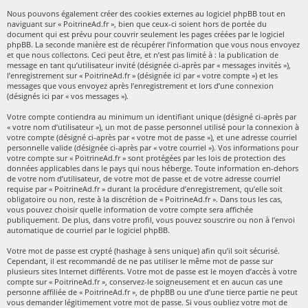
Nous pouvons également créer des cookies externes au logiciel phpBB tout en
naviguant sur « PoitrineAd.fr », bien que ceux-ci soient hors de portée du
document qui est prévu pour couvrir seulement les pages créées par le logiciel
phpBB. La seconde manière est de récupérer l’information que vous nous envoyez
et que nous collectons. Ceci peut être, et n’est pas limité à : la publication de
message en tant qu’utilisateur invité (désignée ci-après par « messages invités »),
l’enregistrement sur « PoitrineAd.fr » (désignée ici par « votre compte ») et les
messages que vous envoyez après l’enregistrement et lors d’une connexion
(désignés ici par « vos messages »).
Votre compte contiendra au minimum un identifiant unique (désigné ci-après par
« votre nom d’utilisateur »), un mot de passe personnel utilisé pour la connexion à
votre compte (désigné ci-après par « votre mot de passe »), et une adresse courriel
personnelle valide (désignée ci-après par « votre courriel »). Vos informations pour
votre compte sur « PoitrineAd.fr » sont protégées par les lois de protection des
données applicables dans le pays qui nous héberge. Toute information en-dehors
de votre nom d’utilisateur, de votre mot de passe et de votre adresse courriel
requise par « PoitrineAd.fr » durant la procédure d’enregistrement, qu’elle soit
obligatoire ou non, reste à la discrétion de « PoitrineAd.fr ». Dans tous les cas,
vous pouvez choisir quelle information de votre compte sera affichée
publiquement. De plus, dans votre profil, vous pouvez souscrire ou non à l’envoi
automatique de courriel par le logiciel phpBB.
Votre mot de passe est crypté (hashage à sens unique) afin qu’il soit sécurisé.
Cependant, il est recommandé de ne pas utiliser le même mot de passe sur
plusieurs sites Internet différents. Votre mot de passe est le moyen d’accès à votre
compte sur « PoitrineAd.fr », conservez-le soigneusement et en aucun cas une
personne affiliée de « PoitrineAd.fr », de phpBB ou une d’une tierce partie ne peut
vous demander légitimement votre mot de passe. Si vous oubliez votre mot de