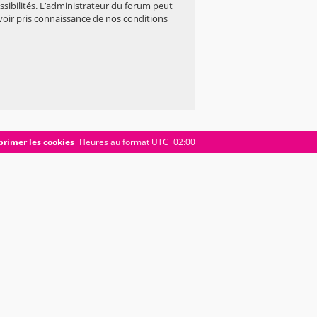
ibilités. L’administrateur du forum peut
oir pris connaissance de nos conditions
rimer les cookies
Heures au format
UTC+02:00