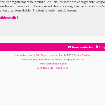
ter. L’enregistrement ne prend que quelques secondes et augmente vos poss
nelles aux membres du forum. Avant de vous enregistrer, assurez-vous d’av
vée. Assurez-vous de bien lire tout le règlement du forum.
nfidentialité
Nous contacter
Supp
metrolike style by
Eric Seguin
Updated for phpBB3.3 by
Ian Bradley
Développé par
phpBB
® Forum Software © phpBB Limited
Traduit par
phpBB-fr.com
Confidentialité
|
Conditions