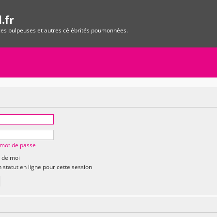
.fr
ices pulpeuses et autres célébrités poumonnées.
n mot de passe
 de moi
statut en ligne pour cette session