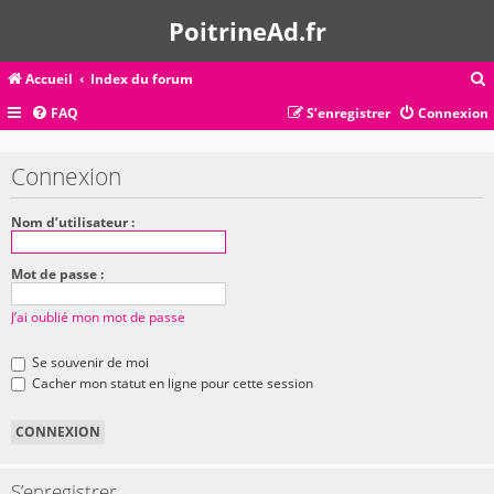
PoitrineAd.fr
Accueil
Index du forum
FAQ
S’enregistrer
Connexion
c
Connexion
r
Nom d’utilisateur :
c
Mot de passe :
J’ai oublié mon mot de passe
r
Se souvenir de moi
Cacher mon statut en ligne pour cette session
S’enregistrer