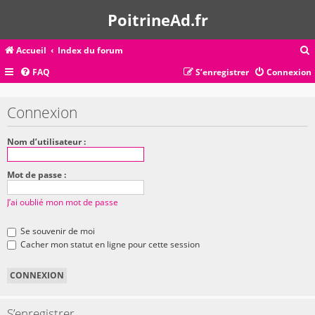
PoitrineAd.fr
Accueil
Index du forum
FAQ
S’enregistrer
Connexion
c
Connexion
r
Nom d’utilisateur :
c
Mot de passe :
J’ai oublié mon mot de passe
r
Se souvenir de moi
Cacher mon statut en ligne pour cette session
S’enregistrer