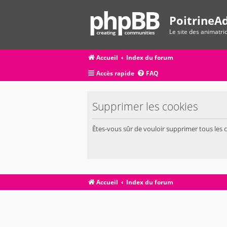
PoitrineAd
Le site des animatr
Accueil
Index du forum
Accès rapide
FAQ
Supprimer les cookies
Êtes-vous sûr de vouloir supprimer tous les 
Accueil
Index du forum