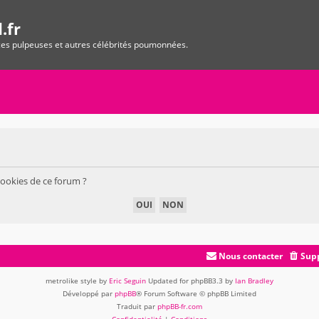
.fr
ices pulpeuses et autres célébrités poumonnées.
cookies de ce forum ?
Nous contacter
Supp
metrolike style by
Eric Seguin
Updated for phpBB3.3 by
Ian Bradley
Développé par
phpBB
® Forum Software © phpBB Limited
Traduit par
phpBB-fr.com
Confidentialité
|
Conditions