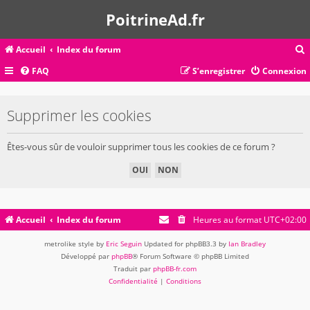
PoitrineAd.fr
Accueil
Index du forum
FAQ
S’enregistrer
Connexion
c
Supprimer les cookies
r
Êtes-vous sûr de vouloir supprimer tous les cookies de ce forum ?
c
r
Accueil
Index du forum
Heures au format
UTC+02:00
metrolike style by
Eric Seguin
Updated for phpBB3.3 by
Ian Bradley
Développé par
phpBB
® Forum Software © phpBB Limited
Traduit par
phpBB-fr.com
Confidentialité
|
Conditions