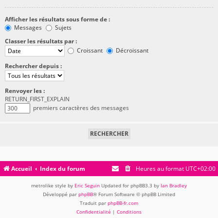
Afficher les résultats sous forme de :
Messages
Sujets
Classer les résultats par :
Croissant
Décroissant
Rechercher depuis :
Renvoyer les :
RETURN_FIRST_EXPLAIN
premiers caractères des messages
Accueil
Index du forum
Heures au format
UTC+02:00
metrolike style by
Eric Seguin
Updated for phpBB3.3 by
Ian Bradley
Développé par
phpBB
® Forum Software © phpBB Limited
Traduit par
phpBB-fr.com
Confidentialité
|
Conditions