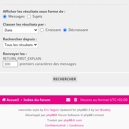
Afficher les résultats sous forme de :
Messages
Sujets
Classer les résultats par :
Croissant
Décroissant
Rechercher depuis :
Renvoyer les :
RETURN_FIRST_EXPLAIN
premiers caractères des messages
Accueil
Index du forum
Heures au format
UTC+02:00
metrolike style by
Eric Seguin
Updated for phpBB3.3 by
Ian Bradley
Développé par
phpBB
® Forum Software © phpBB Limited
Traduit par
phpBB-fr.com
Confidentialité
|
Conditions