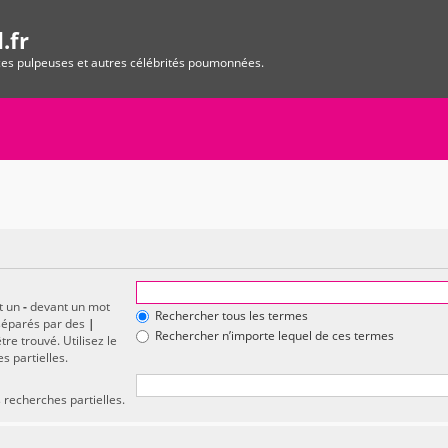
.fr
ices pulpeuses et autres célébrités poumonnées.
et un
-
devant un mot
Rechercher tous les termes
 séparés par des
|
Rechercher n’importe lequel de ces termes
re trouvé. Utilisez le
s partielles.
 recherches partielles.