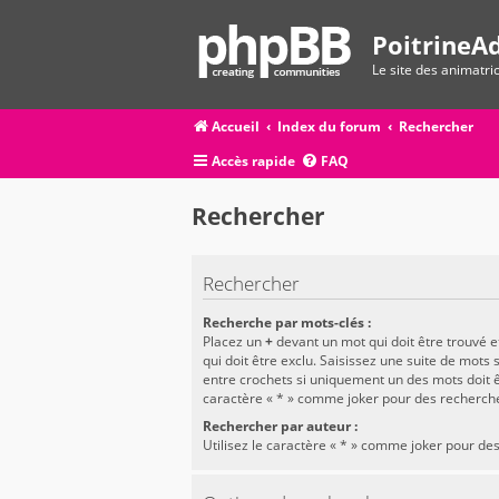
PoitrineAd
Le site des animatr
Accueil
Index du forum
Rechercher
Accès rapide
FAQ
Rechercher
Rechercher
Recherche par mots-clés :
Placez un
+
devant un mot qui doit être trouvé 
qui doit être exclu. Saisissez une suite de mots
entre crochets si uniquement un des mots doit êt
caractère « * » comme joker pour des recherche
Rechercher par auteur :
Utilisez le caractère « * » comme joker pour des