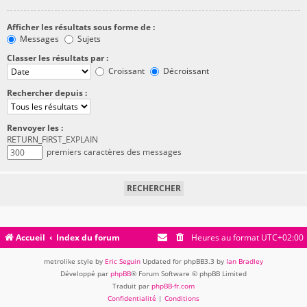
Afficher les résultats sous forme de :
Messages
Sujets
Classer les résultats par :
Croissant
Décroissant
Rechercher depuis :
Renvoyer les :
RETURN_FIRST_EXPLAIN
premiers caractères des messages
Accueil
Index du forum
Heures au format
UTC+02:00
metrolike style by
Eric Seguin
Updated for phpBB3.3 by
Ian Bradley
Développé par
phpBB
® Forum Software © phpBB Limited
Traduit par
phpBB-fr.com
Confidentialité
|
Conditions