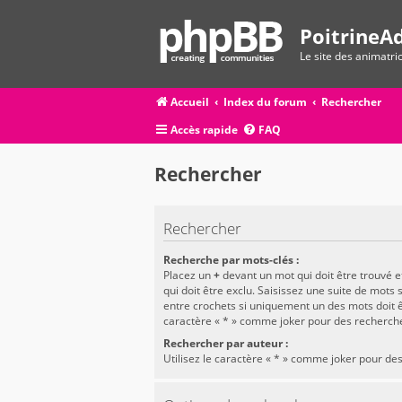
PoitrineAd
Le site des animatr
Accueil
Index du forum
Rechercher
Accès rapide
FAQ
Rechercher
Rechercher
Recherche par mots-clés :
Placez un
+
devant un mot qui doit être trouvé 
qui doit être exclu. Saisissez une suite de mots
entre crochets si uniquement un des mots doit êt
caractère « * » comme joker pour des recherche
Rechercher par auteur :
Utilisez le caractère « * » comme joker pour des