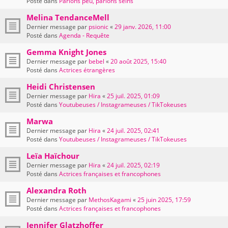
Posté dans
Parlons peu, parlons seins
Melina TendanceMell
Dernier message par
psionic
«
29 janv. 2026, 11:00
Posté dans
Agenda - Requête
Gemma Knight Jones
Dernier message par
bebel
«
20 août 2025, 15:40
Posté dans
Actrices étrangères
Heidi Christensen
Dernier message par
Hira
«
25 juil. 2025, 01:09
Posté dans
Youtubeuses / Instagrameuses / TikTokeuses
Marwa
Dernier message par
Hira
«
24 juil. 2025, 02:41
Posté dans
Youtubeuses / Instagrameuses / TikTokeuses
Leïa Haïchour
Dernier message par
Hira
«
24 juil. 2025, 02:19
Posté dans
Actrices françaises et francophones
Alexandra Roth
Dernier message par
MethosKagami
«
25 juin 2025, 17:59
Posté dans
Actrices françaises et francophones
Jennifer Glatzhoffer