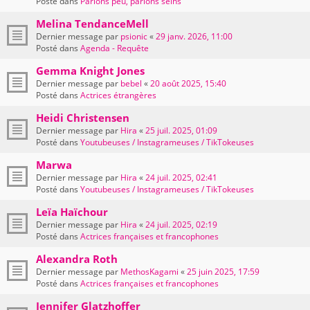
Posté dans
Parlons peu, parlons seins
Melina TendanceMell
Dernier message par
psionic
«
29 janv. 2026, 11:00
Posté dans
Agenda - Requête
Gemma Knight Jones
Dernier message par
bebel
«
20 août 2025, 15:40
Posté dans
Actrices étrangères
Heidi Christensen
Dernier message par
Hira
«
25 juil. 2025, 01:09
Posté dans
Youtubeuses / Instagrameuses / TikTokeuses
Marwa
Dernier message par
Hira
«
24 juil. 2025, 02:41
Posté dans
Youtubeuses / Instagrameuses / TikTokeuses
Leïa Haïchour
Dernier message par
Hira
«
24 juil. 2025, 02:19
Posté dans
Actrices françaises et francophones
Alexandra Roth
Dernier message par
MethosKagami
«
25 juin 2025, 17:59
Posté dans
Actrices françaises et francophones
Jennifer Glatzhoffer