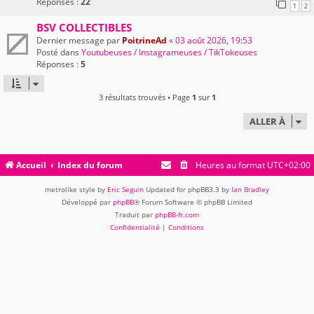
Réponses :
22
1
2
BSV COLLECTIBLES
Dernier message par
PoitrineAd
«
03 août 2026, 19:53
Posté dans
Youtubeuses / Instagrameuses / TikTokeuses
Réponses :
5
3 résultats trouvés • Page
1
sur
1
ALLER À
Accueil
Index du forum
Heures au format
UTC+02:00
metrolike style by
Eric Seguin
Updated for phpBB3.3 by
Ian Bradley
Développé par
phpBB
® Forum Software © phpBB Limited
Traduit par
phpBB-fr.com
Confidentialité
|
Conditions