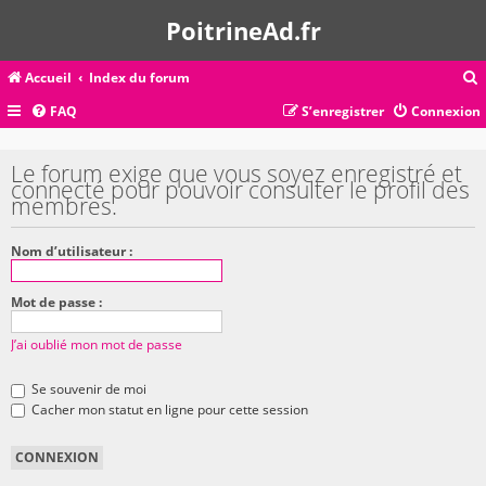
PoitrineAd.fr
Accueil
Index du forum
FAQ
S’enregistrer
Connexion
c
Le forum exige que vous soyez enregistré et
connecté pour pouvoir consulter le profil des
membres.
r
c
Nom d’utilisateur :
Mot de passe :
r
J’ai oublié mon mot de passe
Se souvenir de moi
Cacher mon statut en ligne pour cette session